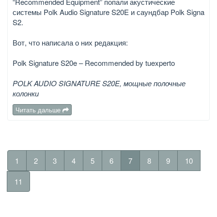
“Recommended Equipment” попали акустические
системы Polk Audio Signature S20E и саундбар Polk Signa
S2.
Вот, что написала о них редакция:
Polk Signature S20e – Recommended by tuexperto
POLK AUDIO SIGNATURE S20E, мощные полочные
колонки
Читать дальше
1
2
3
4
5
6
7
8
9
10
11