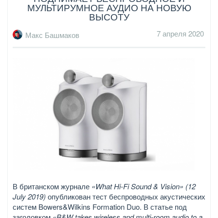
МУЛЬТИРУМНОЕ АУДИО НА НОВУЮ
ВЫСОТУ
7 апреля 2020
Макс Башмаков
В британском журнале
«What Hi-Fi Sound & Vision» (12
July 2019)
опубликован тест беспроводных акустических
систем Bowers&Wilkins Formation Duo. В статье под
заголовком
«B&W takes wireless and multi-room audio to a