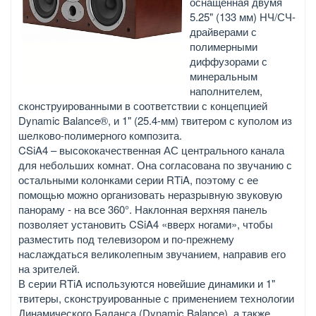
оснащенная двумя
5.25" (133 мм) НЧ/СЧ-
драйверами с
полимерными
диффузорами с
минеральным
наполнителем,
сконструированными в соответствии с концепцией
Dynamic Balance®, и 1" (25.4-мм) твитером с куполом из
шелково-полимерного композита.
CSiA4 – высококачественная АС центрального канала
для небольших комнат. Она согласована по звучанию с
остальными колонками серии RTiA, поэтому с ее
помощью можно организовать неразрывную звуковую
панораму - на все 360°. Наклонная верхняя панель
позволяет установить CSiA4 «вверх ногами», чтобы
разместить под телевизором и по-прежнему
наслаждаться великолепным звучанием, направив его
на зрителей.
В серии RTiA используются новейшие динамики и 1"
твитеры, сконструированные с применением технологии
Динамического Баланса (Dynamic Balance), а также