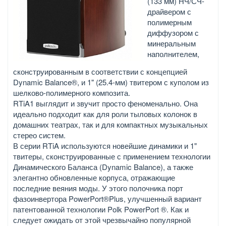
(133 мм) НЧ/СЧ-
драйвером с
полимерным
диффузором с
минеральным
наполнителем,
сконструированным в соответствии с концепцией
Dynamic Balance®, и 1" (25.4-мм) твитером с куполом из
шелково-полимерного композита.
RTiA1 выглядит и звучит просто феноменально. Она
идеально подходит как для роли тыловых колонок в
домашних театрах, так и для компактных музыкальных
стерео систем.
В серии RTiA используются новейшие динамики и 1"
твитеры, сконструированные с применением технологии
Динамического Баланса (Dynamic Balance), а также
элегантно обновленные корпуса, отражающие
последние веяния моды. У этого полочника порт
фазоинвертора PowerPort®Plus, улучшенный вариант
патентованной технологии Polk PowerPort ®. Как и
следует ожидать от этой чрезвычайно популярной