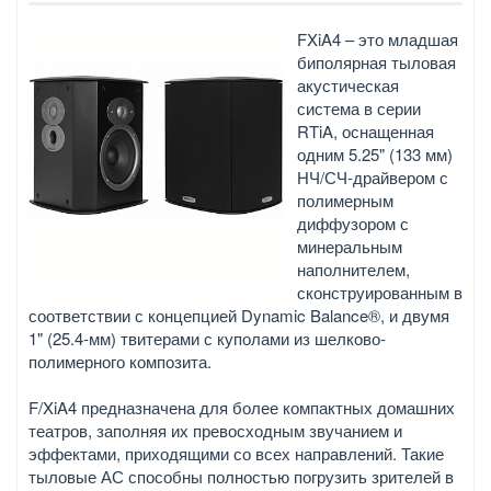
FXiA4 – это младшая
биполярная тыловая
акустическая
система в серии
RTiA, оснащенная
одним 5.25" (133 мм)
НЧ/СЧ-драйвером с
полимерным
диффузором с
минеральным
наполнителем,
сконструированным в
соответствии с концепцией Dynamic Balance®, и двумя
1" (25.4-мм) твитерами с куполами из шелково-
полимерного композита.
F/XiA4 предназначена для более компактных домашних
театров, заполняя их превосходным звучанием и
эффектами, приходящими со всех направлений. Такие
тыловые АС способны полностью погрузить зрителей в