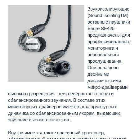
Звукоизолирующие
(Sound IsolatingTM)
вставные наушники
Shure SE425
предназначены для
профессионального
мониторинга и
персонального
прослушивания.
Они оснащены
двойными
динамическими
микро-драйверами
высокого разрешения - для невероятно точного и
сбалансированного звучания. В составе этих
миниатюрных драйверов имеется два арматурных
динамика со сбалансированным якорем, выдающих
звучание высокого качества.
Внутри имеется также пассивный кроссовер,
обеспечивающий разделение высоких и низких частот,