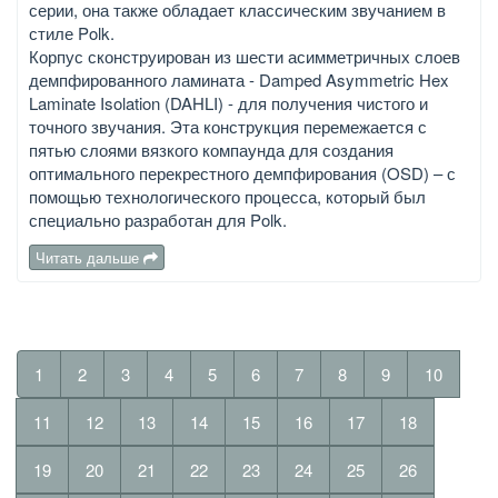
серии, она также обладает классическим звучанием в
стиле Polk.
Корпус сконструирован из шести асимметричных слоев
демпфированного ламината - Damped Asymmetric Hex
Laminate Isolation (DAHLI) - для получения чистого и
точного звучания. Эта конструкция перемежается с
пятью слоями вязкого компаунда для создания
оптимального перекрестного демпфирования (OSD) – с
помощью технологического процесса, который был
специально разработан для Polk.
Читать дальше
1
2
3
4
5
6
7
8
9
10
11
12
13
14
15
16
17
18
19
20
21
22
23
24
25
26