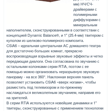
мм) НЧ/СЧ-
драйверами с
полимерными
диффузорами с
минеральным
наполнителем, сконструированными в соответствии с
концепцией Dynamic Balance®, и 1" (25.4-мм) твитером с
куполом из шелково-полимерного композита.
CSiA6 – идеальная центральная АС домашнего театра
для достаточно больших комнат, прекрасно
воспроизводящая взрывные звуковые эффекты и четко
передающая диалоги. Она согласована по звучанию с
остальными колонками серии RTiA, поэтом с ее
помощью можно организовать неразрывную звуковую
панораму - на все 360°. Наклонная верхняя панель
позволяет установить CSiA6 «вверх ногами», чтобы
разместить под телевизором и по-прежнему
наслаждаться великолепным звучанием, направив его
на зрителей.
В серии RTiA используются новейшие динамики и 1"
твитеры, сконструированные с применением технологии