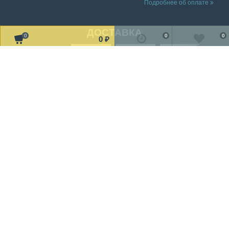
Подробнее об оплате
ДОСТАВКА
0
0
0
0
₽
Читать дальше о доставке
МЫ В СОЦ. СЕТЯХ
Рассказать друзьям!
2002-2019 © «TV Design» Все права защищены
Мы получаем и обрабатываем персональные данные посетителей
нашего сайта в соответствии с
официальной политикой
.
Если вы не даете согласия на обработку своих персональных
данных, вам необходимо покинуть наш сайт.