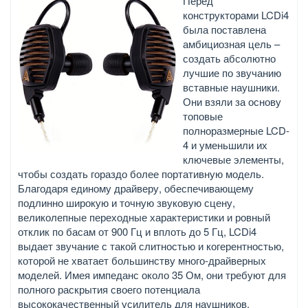
Перед
конструкторами LCDi4
была поставлена
амбициозная цель –
создать абсолютно
лучшие по звучанию
вставные наушники.
Они взяли за основу
топовые
полноразмерные LCD-
4 и уменьшили их
ключевые элементы,
чтобы создать гораздо более портативную модель.
Благодаря единому драйверу, обеспечивающему
подлинно широкую и точную звуковую сцену,
великолепные переходные характеристики и ровный
отклик по басам от 900 Гц и вплоть до 5 Гц, LCDi4
выдает звучание с такой слитностью и когерентностью,
которой не хватает большинству много-драйверных
моделей. Имея импеданс около 35 Ом, они требуют для
полного раскрытия своего потенциала
высококачественный усилитель для наушников.