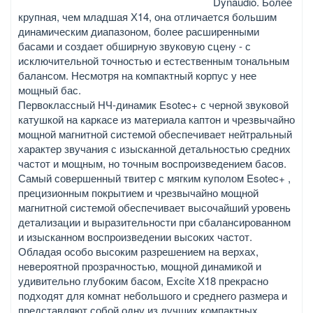
Dynaudio. Более
крупная, чем младшая Х14, она отличается большим
динамическим диапазоном, более расширенными
басами и создает обширную звуковую сцену - с
исключительной точностью и естественным тональным
балансом. Несмотря на компактный корпус у нее
мощный бас.
Первоклассный НЧ-динамик Esotec+ с черной звуковой
катушкой на каркасе из материала каптон и чрезвычайно
мощной магнитной системой обеспечивает нейтральный
характер звучания с изысканной детальностью средних
частот и мощным, но точным воспроизведением басов.
Самый совершенный твитер с мягким куполом Esotec+ ,
прецизионным покрытием и чрезвычайно мощной
магнитной системой обеспечивает высочайший уровень
детализации и выразительности при сбалансированном
и изысканном воспроизведении высоких частот.
Обладая особо высоким разрешением на верхах,
невероятной прозрачностью, мощной динамикой и
удивительно глубоким басом, Excite Х18 прекрасно
подходят для комнат небольшого и среднего размера и
представляют собой одну из лучших компактных