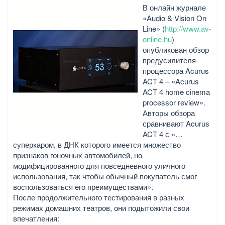
В онлайн журнале
«Audio & Vision On
Line» (
http://www.av-
online.hu
)
опубликован обзор
предусилителя-
процессора Acurus
ACT 4 – «Acurus
ACT 4 home cinema
processor review».
Авторы обзора
сравнивают Acurus
ACT 4 с «…
суперкаром, в ДНК которого имеется множество
признаков гоночных автомобилей, но
модифицированного для повседневного уличного
использования, так чтобы обычный покупатель смог
воспользоваться его преимуществами».
После продолжительного тестирования в разных
режимах домашних театров, они подытожили свои
впечатления: