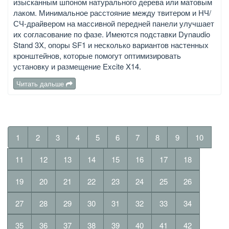
изысканным шпоном натурального дерева или матовым
лаком. Минимальное расстояние между твитером и НЧ/
СЧ-драйвером на массивной передней панели улучшает
их согласование по фазе. Имеются подставки Dynaudio
Stand 3X, опоры SF1 и несколько вариантов настенных
кронштейнов, которые помогут оптимизировать
установку и размещение Excite X14.
Читать дальше
1
2
3
4
5
6
7
8
9
10
11
12
13
14
15
16
17
18
19
20
21
22
23
24
25
26
27
28
29
30
31
32
33
34
35
36
37
38
39
40
41
42