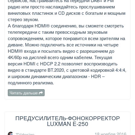
сервисов, настраивайтесь на передачи DAB+ и FM
радио или просто наслаждайтесь прослушиванием
виниловых пластинок и CD дисков с богатым и мощным
стерео звуком.
А благодаря HDMI® соединению, вы сможете смотреть
телепередачи с таким превосходным звуковым
сопровождением, которое понравится всем зрителям на
диване. Можно подключить все источники на четыре
HDMI® входа и посылать видео с разрешением до
4K/60p на дисплей всего одним кабелем. Текущая
версия HDMI с HDCP 2.2 позволяет воспроизводить
видео в стандарте BT.2020, с цветовой кодировкой 4:4:4,
и широким динамическим диапазоном - HDR –
подлинного реализма.
Читать дальше
ПРЕДУСИЛИТЕЛЬ-ФОНОКОРРЕКТОР
LUXMAN E-250
18 ноября 2016
TVdesign