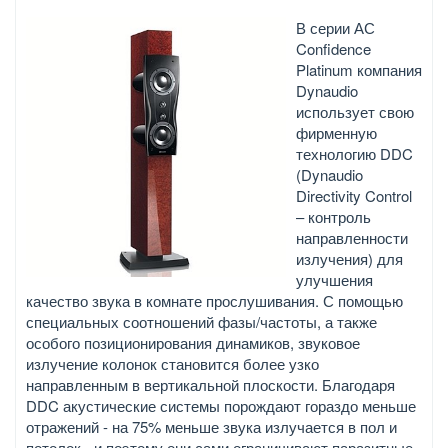
В серии АС
Confidence
Platinum компания
Dynaudio
использует свою
фирменную
технологию DDC
(Dynaudio
Directivity Control
– контроль
направленности
излучения) для
улучшения
качество звука в комнате прослушивания. С помощью
специальных соотношений фазы/частоты, а также
особого позиционирования динамиков, звуковое
излучение колонок становится более узко
направленным в вертикальной плоскости. Благодаря
DDC акустические системы порождают гораздо меньше
отражений - на 75% меньше звука излучается в пол и
потолок - и поэтому они сами ограничивают паразитные