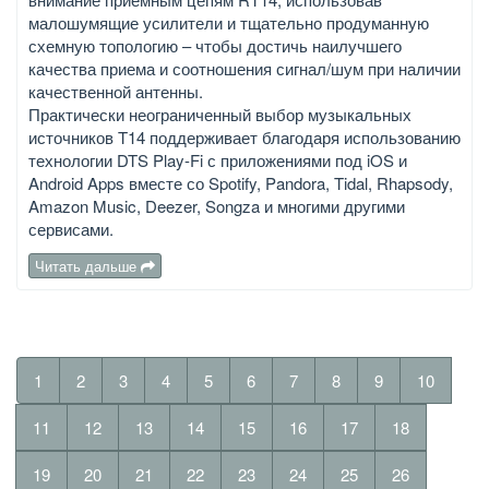
малошумящие усилители и тщательно продуманную
схемную топологию – чтобы достичь наилучшего
качества приема и соотношения сигнал/шум при наличии
качественной антенны.
Практически неограниченный выбор музыкальных
источников T14 поддерживает благодаря использованию
технологии DTS Play-Fi с приложениями под iOS и
Android Apps вместе со Spotify, Pandora, Tidal, Rhapsody,
Amazon Music, Deezer, Songza и многими другими
сервисами.
Читать дальше
1
2
3
4
5
6
7
8
9
10
11
12
13
14
15
16
17
18
19
20
21
22
23
24
25
26