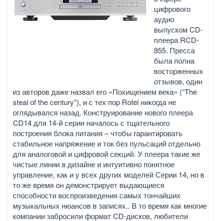
цифрового
аудио
выпуском CD-
плеера RCD-
855. Пресса
была полна
восторженных
отзывов, один
из авторов даже назвал его «Похищением века» (“The
steal of the century”), и с тех пор Rotel никогда не
оглядывался назад. Конструирование нового плеера
CD14 для 14-й серии началось с тщательного
построения блока питания – чтобы гарантировать
стабильное напряжение и ток без пульсаций отдельно
для аналоговой и цифровой секций. У плеера такие же
чистые линии в дизайне и интуитивно понятное
управление, как и у всех других моделей Серии 14, но в
то же время он демонстрирует выдающиеся
способности воспроизведения самых тончайших
музыкальных нюансов в записях.. В то время как многие
компании забросили формат CD-дисков, любители