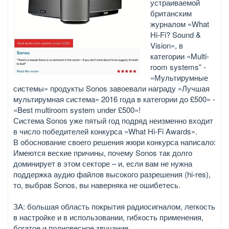
устраиваемой
британским
журналом «What
Hi-Fi? Sound &
Vision», в
категории «Multi-
room systems” -
«Мультирумные
системы» продукты Sonos завоевали награду «Лучшая
мультирумная система» 2016 года в категории до £500» -
«Best multiroom system under £500»!
Система Sonos уже пятый год подряд неизменно входит
в число победителей конкурса «What Hi-Fi Awards».
В обоснование своего решения жюри конкурса написало:
Имеются веские причины, почему Sonos так долго
доминирует в этом секторе – и, если вам не нужна
поддержка аудио файлов высокого разрешения (hi-res),
то, выбрав Sonos, вы наверняка не ошибетесь.
ЗА: большая область покрытия радиосигналом, легкость
в настройке и в использовании, гибкость применения,
богатое и полновесное звучание.