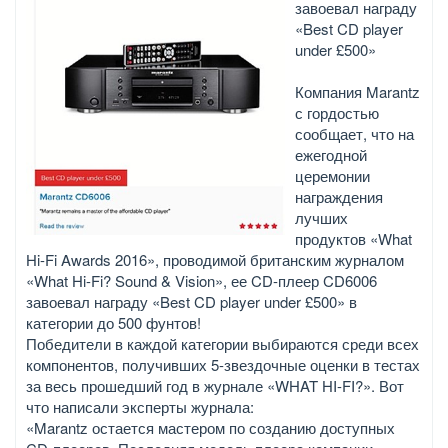
завоевал награду
«Best CD player
under £500»
Компания Marantz
с гордостью
сообщает, что на
ежегодной
церемонии
награждения
лучших
продуктов «What
Hi-Fi Awards 2016», проводимой британским журналом
«What Hi-Fi? Sound & Vision», ее CD-плеер CD6006
завоевал награду «Best CD player under £500» в
категории до 500 фунтов!
Победители в каждой категории выбираются среди всех
компонентов, получивших 5-звездочные оценки в тестах
за весь прошедший год в журнале «WHAT HI-FI?». Вот
что написали эксперты журнала:
«Marantz остается мастером по созданию доступных