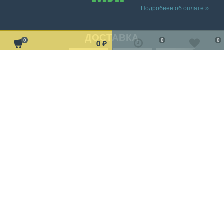
Подробнее об оплате
ДОСТАВКА
0
0
0
0
₽
Читать дальше о доставке
МЫ В СОЦ. СЕТЯХ
Рассказать друзьям!
2002-2019 © «TV Design» Все права защищены
Мы получаем и обрабатываем персональные данные посетителей
нашего сайта в соответствии с
официальной политикой
.
Если вы не даете согласия на обработку своих персональных