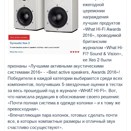
ежегодной
церемонии
награждения
лучших продуктов
«What Hi-Fi Awards
2016», проводимой
британским
журналом «What Hi-
Fi? Sound & Vision»,
ее Xeo 2 были
признаны «Лучшими активными акустическими
системами 2016» - «Best active speakers, Awards 2016»!
Победители в каждой категории выбираются среди всех
компонентов, получивших 5-звездочные оценки в тестах
за весь прошедший год в журнале «WHAT HI-FI». Вот,
что написала редакция в обоснование своего решения:
«Почти полная система в одежде колонки – и к тому же
превосходная».
«Впечатляющая пара колонок, готовых сделать почти
все, в которых компактные размеры и отличный звук
счастливо сосуществуют».