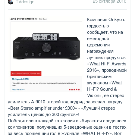
25 октября 2016
TVdesign
Компания Onkyo с
гордостью
сообщает, что на
ежегодной
церемонии
награждения
лучших продуктов
«What Hi-Fi Awards
2016», проводимой
британским
журналом «What
Hi-Fi? Sound &
Vision», ее стерео
усилитель A-9010 второй год подряд завоевал награду
«Best Stereo amplifier under £300» - «Лучший стерео
усилитель ценою до 300 фунтов»!
Победители в каждой категории выбираются среди всех
компонентов, получивших 5-звездочные оценки в тестах
за весь прошедший год в журнале «WHAT HI-FI?». Вот