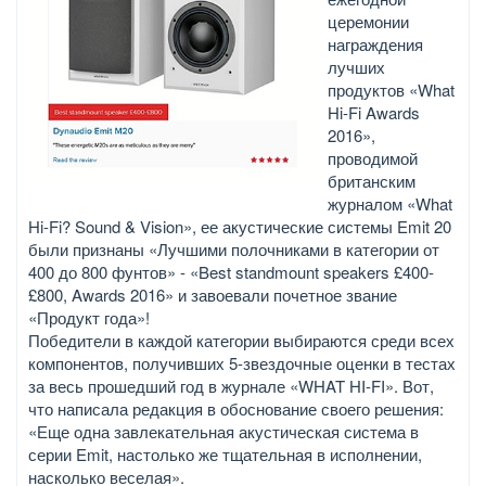
церемонии
награждения
лучших
продуктов «What
Hi-Fi Awards
2016»,
проводимой
британским
журналом «What
Hi-Fi? Sound & Vision», ее акустические системы Emit 20
были признаны «Лучшими полочниками в категории от
400 до 800 фунтов» - «Best standmount speakers £400-
£800, Awards 2016» и завоевали почетное звание
«Продукт года»!
Победители в каждой категории выбираются среди всех
компонентов, получивших 5-звездочные оценки в тестах
за весь прошедший год в журнале «WHAT HI-FI». Вот,
что написала редакция в обоснование своего решения:
«Еще одна завлекательная акустическая система в
серии Emit, настолько же тщательная в исполнении,
насколько веселая».