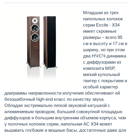
Младшая из трех
напольных колонок
серии Excite - X34
имеет скромные
размеры – всего 95
см в высоту и 17 см в
ширину, но при этом
два НЧ/СЧ-динамика
с диффузорами из
композита MSP,
мягкий купольный
твитер с покрытием и
особый характер
диаграммы направленности излучения обеспечивают ей
безошибочный high-end класс по качеству звука.
Обладая экстремально легкой звуковой катушкой с
алюминиевым проводом, большей совокупной площадью
диффузоров и большим внутренним объемом корпуса, чем
у полочных колонок серии, напольная АС X34 может
выдавать глубокие и мощные басы, достаточные даже для