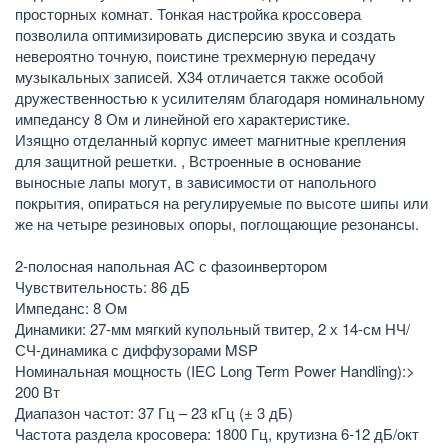
просторных комнат. Тонкая настройка кроссовера
позволила оптимизировать дисперсию звука и создать
невероятно точную, поистине трехмерную передачу
музыкальных записей. X34 отличается также особой
дружественностью к усилителям благодаря номинальному
импедансу 8 Ом и линейной его характеристике.
Изящно отделанный корпус имеет магнитные крепления
для защитной решетки. , Встроенные в основание
выносные лапы могут, в зависимости от напольного
покрытия, опираться на регулируемые по высоте шипы или
же на четыре резиновых опоры, поглощающие резонансы.
2-полосная напольная АС с фазоинвертором
Чувствительность: 86 дБ
Импеданс: 8 Ом
Динамики: 27-мм мягкий купольный твитер, 2 х 14-см НЧ/
СЧ-динамика с диффузорами MSP
Номинальная мощность (IEC Long Term Power Handling):>
200 Вт
Диапазон частот: 37 Гц – 23 кГц (± 3 дБ)
Частота раздела кросовера: 1800 Гц, крутизна 6-12 дБ/окт