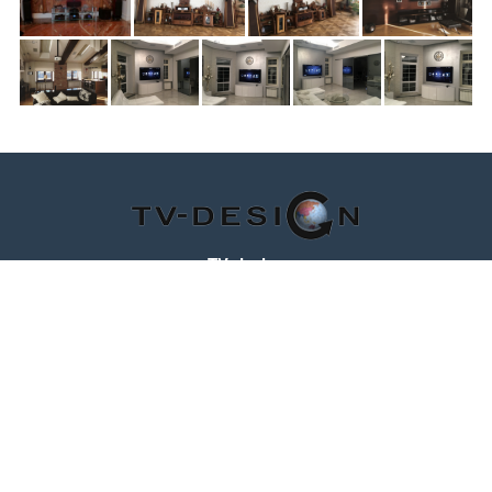
TV-design
125319
,
Россия
,
г. Москва
,
ул. Черняховского, д.16
,
эт. 1, оф. 1104
Телефон:
+7 (495) 708-10-00
(пн-вс с 10:00 до 22:00)
Время работы
Пн-Пт с 10.00 до 19.00
МЫ В СОЦ. СЕТЯХ