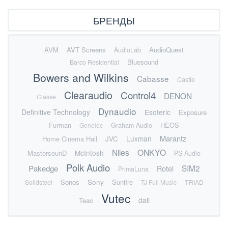
БРЕНДЫ
AVM
AVT Screens
AudioQuest
AudioLab
Bluesound
Barco Residential
Bowers and Wilkins
Cabasse
Castle
Clearaudio
Control4
DENON
Classe
Dynaudio
Definitive Technology
Esoteric
Exposure
Furman
HEOS
Genelec
Graham Audio
Marantz
Luxman
Home Cinema Hall
JVC
Niles
ONKYO
McIntosh
MastersounD
PS Audio
Polk Audio
SIM2
Pakedge
Rotel
PrimaLuna
Sonos
Sony
Sunfire
Solidsteel
TJ Full Music
TRIAD
Vutec
dali
Teac