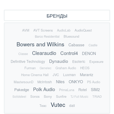
БРЕНДЫ
AVM
AVT Screens
AudioQuest
AudioLab
Bluesound
Barco Residential
Bowers and Wilkins
Cabasse
Castle
Clearaudio
Control4
DENON
Classe
Dynaudio
Definitive Technology
Esoteric
Exposure
Furman
HEOS
Genelec
Graham Audio
Marantz
Luxman
Home Cinema Hall
JVC
Niles
ONKYO
McIntosh
MastersounD
PS Audio
Polk Audio
SIM2
Pakedge
Rotel
PrimaLuna
Sonos
Sony
Sunfire
Solidsteel
TJ Full Music
TRIAD
Vutec
dali
Teac