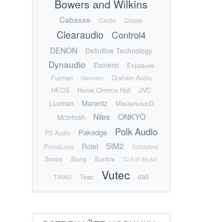
Bowers and Wilkins
Cabasse
Castle
Classe
Clearaudio
Control4
DENON
Definitive Technology
Dynaudio
Esoteric
Exposure
Furman
Genelec
Graham Audio
HEOS
Home Cinema Hall
JVC
Marantz
Luxman
MastersounD
Niles
ONKYO
McIntosh
Polk Audio
Pakedge
PS Audio
SIM2
Rotel
PrimaLuna
Solidsteel
Sonos
Sony
Sunfire
TJ Full Music
Vutec
dali
Teac
TRIAD