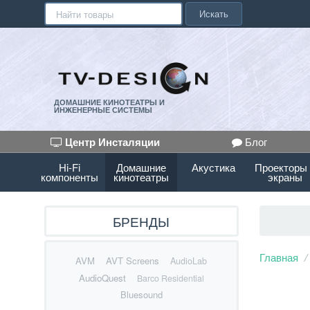
Искать
ДОМАШНИЕ КИНОТЕАТРЫ И
ИНЖЕНЕРНЫЕ СИСТЕМЫ
Центр Инсталяции
Блог
Hi-Fi
Домашние
Акустика
Проекторы
компоненты
кинотеатры
экраны
БРЕНДЫ
Главная
AVM
AVT Screens
AudioLab
AudioQuest
Barco Residential
Bluesound