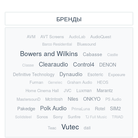
БРЕНДЫ
AVM
AVT Screens
AudioQuest
AudioLab
Bluesound
Barco Residential
Bowers and Wilkins
Cabasse
Castle
Clearaudio
Control4
DENON
Classe
Dynaudio
Definitive Technology
Esoteric
Exposure
Furman
HEOS
Genelec
Graham Audio
Marantz
Luxman
Home Cinema Hall
JVC
Niles
ONKYO
McIntosh
MastersounD
PS Audio
Polk Audio
SIM2
Pakedge
Rotel
PrimaLuna
Sonos
Sony
Sunfire
Solidsteel
TJ Full Music
TRIAD
Vutec
dali
Teac