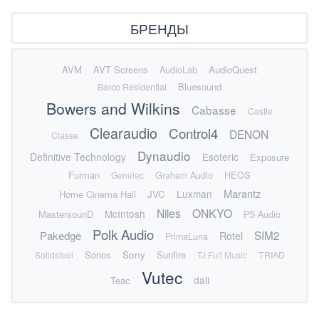
БРЕНДЫ
AVM
AVT Screens
AudioQuest
AudioLab
Bluesound
Barco Residential
Bowers and Wilkins
Cabasse
Castle
Clearaudio
Control4
DENON
Classe
Dynaudio
Definitive Technology
Esoteric
Exposure
Furman
HEOS
Genelec
Graham Audio
Marantz
Luxman
Home Cinema Hall
JVC
Niles
ONKYO
McIntosh
MastersounD
PS Audio
Polk Audio
SIM2
Pakedge
Rotel
PrimaLuna
Sonos
Sony
Sunfire
Solidsteel
TJ Full Music
TRIAD
Vutec
dali
Teac