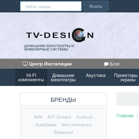
Искать
ДОМАШНИЕ КИНОТЕАТРЫ И
ИНЖЕНЕРНЫЕ СИСТЕМЫ
Центр Инсталяции
Блог
Hi-Fi
Домашние
Акустика
Проекторы
компоненты
кинотеатры
экраны
БРЕНДЫ
Главная
AVM
AVT Screens
AudioLab
AudioQuest
Barco Residential
Bluesound