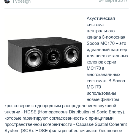
TVdesign
Акустическая
система
центрального
канала 3-полосная
Socoa MC170 – это
идеальный партнер
для всех остальных
колонок серии
MC170 в
многоканальных
системах. В Socoa
MC170
использованы
новые фильтры
кроссоверов с однородным распределением звуковой
энергии - HDSE (Homogeneous Distribution of Sonic Energy),
которые гарантируют согласованность с принципами
пространственной когерентности - Cabasse Spatial Coherent
System (SCS). HDSE фильтры обеспечивают бесшовное