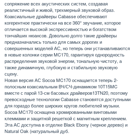
сопряжение всех акустических систем, создавая
реалистичный и живой, трехмерный звуковой образ.
Коаксиальные драйверы Cabasse обеспечивают
когерентное практически на все 360° звучание, которое
отличается высокой экспрессивностью и богатством
тончайших нюансов. Довольно долго такие драйверы
предназначались только для самых дорогих и
совершенных моделей АС, но теперь они устанавливаются
в новые колонки серии MC170, гарантируя однородность
распределения звуковой энергии, тональную чистоту, а
также динамичную, глубокую и стабильную звуковую
сцену.
Новая версия АС Socoa MC170 оснащается теперь 2-
полосным коаксиальным ВЧ/СЧ-динамиком 10T15MC
вместе с парой 13-см басовых драйверов13TN20, поэтому
превосходные технологии Cabasse становятся доступными
для гораздо более широких кругов любителей музыки.
Socoa MC170 оснащена хромированными винтовыми
клеммами и защитной решеткой с магнитным креплением.
Эта АС доступна в отделке Black Ebony (черное дерево) и
Natural Oak (натуральный дуб.