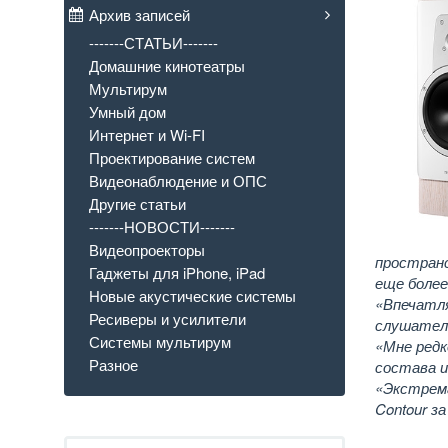
Архив записей
-------СТАТЬИ-------
Домашние кинотеатры
Мультирум
Умный дом
Интернет и Wi-FI
Проектирование систем
Видеонаблюдение и ОПС
Другие статьи
-------НОВОСТИ-------
Видеопроекторы
пространс
Гаджеты для iPhone, iPad
еще более
Новые акустические системы
«Впечатля
Ресиверы и усилители
слушателе
Системы мультирум
«Мне ред
Разное
состава и
«Экстрема
Contour за