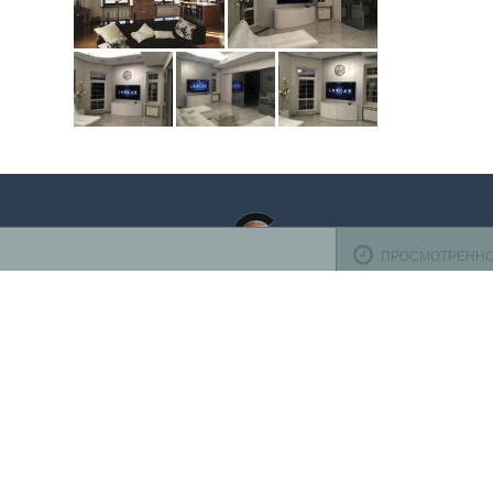
ПРОСМОТРЕНН
Оплата ба
TV-design
осуществ
125319
,
Россия
,
г. Москва
,
ул. Черняховского, д.16
,
эт. 1,
К оплате 
оф. 1104
Телефон:
+7 (495) 708-10-00
(пн-вс с 10:00 до 22:00)
Время работы
Пн-Пт с 10.00 до 19.00