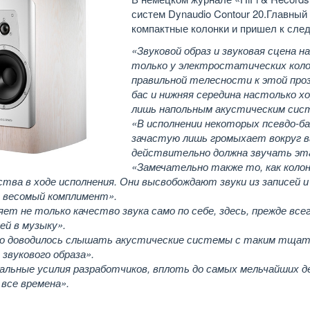
систем Dynaudio Contour 20.Главный 
компактные колонки и пришел к сл
«Звуковой образ и звуковая сцена 
только у электростатических коло
правильной телесности к этой проз
бас и нижняя середина настолько х
лишь напольным акустическим сис
«В исполнении некоторых псевдо-бас
зачастую лишь громыхает вокруг ва
действительно должна звучать эта
«Замечательно также то, как колон
тва в ходе исполнения. Они высвобождают звуки из записей 
 весомый комплимент».
ет не только качество звука само по себе, здесь, прежде всег
й в музыку».
ко доводилось слышать акустические системы с таким тщат
 звукового образа».
льные усилия разработчиков, вплоть до самых мельчайших д
 все времена».