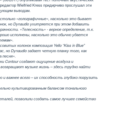
редактор Wielfried Kress придирчиво прослушал эти
едующим выводам.
настолько «голографичные», насколько это бывает
нок, но Dynaudio ухитряется при этом добавить
рачности. «Телесность» - верное определение, т.к.
орошо исполнены, насколько это обычно удается
темам».
овитых колонок композиция Yello “Kiss in Blue”
с, но Dynaudio задает четкую планку того, как
 песня».
ки Contour создают ощущение воздуха и
и возвращают музыке жизнь – здесь трудно найти
о и важнее всего – их способность глубоко погрузить
ельно культивированным балансом тонального
еталей, позволили создать самое лучшее семейство