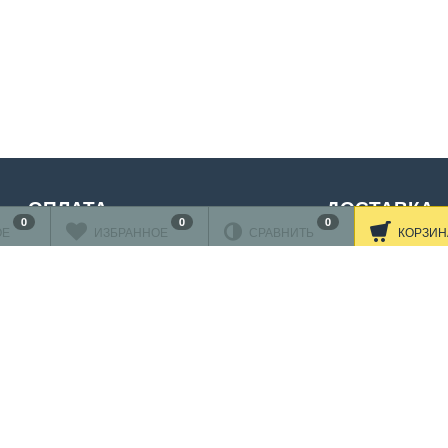
ОПЛАТА
ДОСТАВКА
0
0
0
ОЕ
ИЗБРАННОЕ
СРАВНИТЬ
КОРЗИН
нковскими картами
ляется через
АО"АЛЬФА-БАНК"
Читать дальше
принимаются карты:
Подробнее об оплате