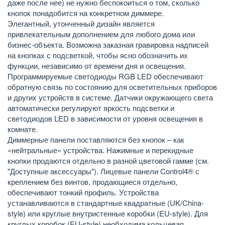
даже после нее) не нужно беспокоиться о том, сколько
кнопок понадобится на конкретном диммере.
Элегантный, утонченный дизайн является
привлекательным дополнением для любого дома или
бизнес-объекта. Возможна заказная гравировка надписей
на кнопках с подсветкой, чтобы ясно обозначить их
функции, независимо от времени дня и освещения.
Программируемые светодиоды RGB LED обеспечивают
обратную связь по состоянию для осветительных приборов
и других устройств в системе. Датчики окружающего света
автоматически регулируют яркость подсветки и
светодиодов LED в зависимости от уровня освещения в
комнате.
Диммерные панели поставляются без кнопок – как
«нейтральные» устройства. Нажимные и перекидные
кнопки продаются отдельно в разной цветовой гамме (см.
"Доступные аксессуары"). Лицевые панели Control4® с
креплением без винтов, продающиеся отдельно,
обеспечивают тонкий профиль. Устройства
устанавливаются в стандартные квадратные (UK/China-
style) или круглые внутристенные коробки (EU-style). Для
круглых коробок (EU-style) необходима кольцевая