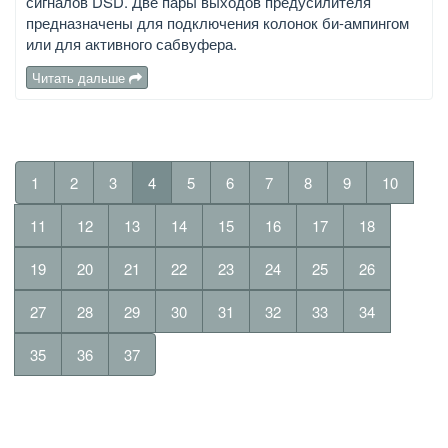
сигналов DSD. Две пары выходов предусилителя
предназначены для подключения колонок би-ампингом
или для активного сабвуфера.
Читать дальше
1
2
3
4
5
6
7
8
9
10
11
12
13
14
15
16
17
18
19
20
21
22
23
24
25
26
27
28
29
30
31
32
33
34
35
36
37