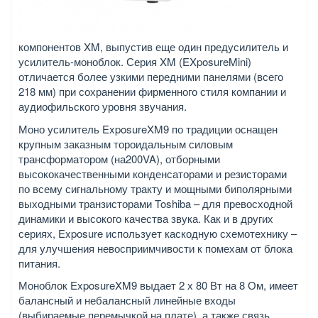
компонентов XM, выпустив еще один предусилитель и
усилитель-моноблок. Серия XM (EXposureMini)
отличается более узкими передними панелями (всего
218 мм) при сохранении фирменного стиля компании и
аудиофильского уровня звучания.
Моно усилитель ExposureXM9 по традиции оснащен
крупным заказным тороидальным силовым
трансформатором (на200VA), отборными
высококачественными конденсаторами и резисторами
по всему сигнальному тракту и мощными биполярными
выходными транзисторами Toshiba – для превосходной
динамики и высокого качества звука. Как и в других
сериях, Exposure использует каскодную схемотехнику –
для улучшения невосприимчивости к помехам от блока
питания.
Моноблок ExposureXM9 выдает 2 х 80 Вт на 8 Ом, имеет
балансный и небалансный линейные входы
(выбираемые перемычкой на плате), а также связь