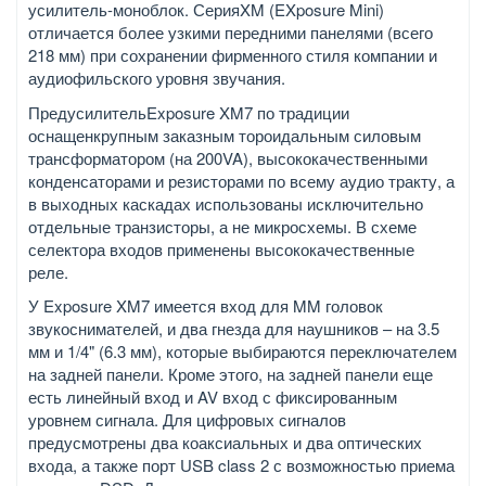
усилитель-моноблок. СерияXM (EXposure Mini)
отличается более узкими передними панелями (всего
218 мм) при сохранении фирменного стиля компании и
аудиофильского уровня звучания.
ПредусилительExposure XM7 по традиции
оснащенкрупным заказным тороидальным силовым
трансформатором (на 200VA), высококачественными
конденсаторами и резисторами по всему аудио тракту, а
в выходных каскадах использованы исключительно
отдельные транзисторы, а не микросхемы. В схеме
селектора входов применены высококачественные
реле.
У Exposure XM7 имеется вход для MM головок
звукоснимателей, и два гнезда для наушников – на 3.5
мм и 1/4" (6.3 мм), которые выбираются переключателем
на задней панели. Кроме этого, на задней панели еще
есть линейный вход и AV вход с фиксированным
уровнем сигнала. Для цифровых сигналов
предусмотрены два коаксиальных и два оптических
входа, а также порт USB class 2 с возможностью приема