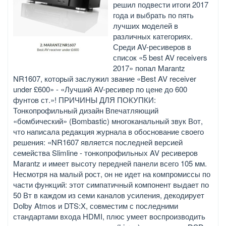
решил подвести итоги 2017
года и выбрать по пять
лучших моделей в
различных категориях.
Среди AV-ресиверов в
список «5 best AV receivers
2017» попал Marantz
NR1607, который заслужил звание «Best AV receiver
under £600» - «Лучший AV-ресивер по цене до 600
фунтов ст.»! ПРИЧИНЫ ДЛЯ ПОКУПКИ:
Тонкопрофильный дизайн Впечатляющий
«бомбический» (Bombastic) многоканальный звук Вот,
что написала редакция журнала в обоснование своего
решения: «NR1607 является последней версией
семейства Slimline - тонкопрофильных AV ресиверов
Marantz и имеет высоту передней панели всего 105 мм.
Несмотря на малый рост, он не идет на компромиссы по
части функций: этот симпатичный компонент выдает по
50 Вт в каждом из семи каналов усиления, декодирует
Dolby Atmos и DTS:X, совместим с последними
стандартами входа HDMI, плюс умеет воспроизводить