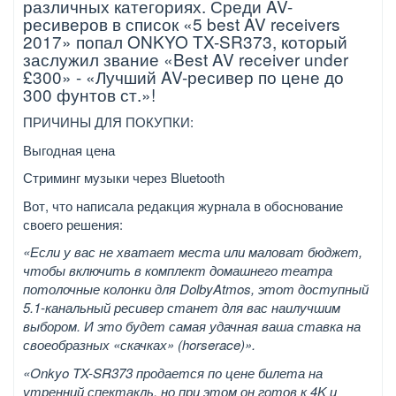
различных категориях. Среди AV-
ресиверов в список «5 best AV receivers
2017» попал ONKYO TX-SR373, который
заслужил звание «Best AV receiver under
£300» - «Лучший AV-ресивер по цене до
300 фунтов ст.»!
ПРИЧИНЫ ДЛЯ ПОКУПКИ:
Выгодная цена
Стриминг музыки через Bluetooth
Вот, что написала редакция журнала в обоснование
своего решения:
«Если у вас не хватает места или маловат бюджет,
чтобы включить в комплект домашнего театра
потолочные колонки для
Dolby
Atmos
, этот доступный
5.1-канальный ресивер станет для вас наилучшим
выбором. И это будет самая удачная ваша ставка на
своеобразных «скачках» (
horse
race
)».
«Onkyo TX-SR373 продается по цене билета на
утренний спектакль, но при этом он готов к 4K и