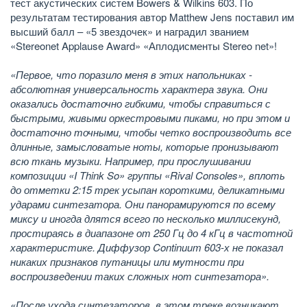
тест акустических систем Bowers & Wilkins 603. По
результатам тестирования автор Matthew Jens поставил им
высший балл – «5 звездочек» и наградил званием
«Stereonet Applause Award» «Аплодисменты Stereo net»!
«Первое, что поразило меня в этих напольниках -
абсолютная универсальность характера звука. Они
оказались достаточно гибкими, чтобы справиться с
быстрыми, живыми оркестровыми пиками, но при этом и
достаточно точными, чтобы четко воспроизводить все
длинные, замысловатые ноты, которые пронизывают
всю ткань музыки. Например, при прослушивании
композиции «I Think So» группы «Rival Consoles», вплоть
до отметки 2:15 трек усыпан короткими, деликатными
ударами синтезатора. Они панорамируются по всему
миксу и иногда длятся всего по несколько миллисекунд,
простираясь в диапазоне от 250 Гц до 4 кГц в частотной
характеристике. Диффузор Continuum 603-х не показал
никаких признаков путаницы или мутности при
воспроизведении таких сложных нот синтезатора».
«После ухода синтезаторов, в этом треке возникают