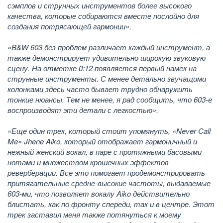
сэмплов и струнных инструментов более высокого
качества, которые собираются вместе послойно для
создания потрясающей гармонии».
«B&W 603 без проблем различает каждый инструмент, а
также демонстрирует удивительно широкую звуковую
сцену. На отметке 0:12 появляется первый намек на
струнные инструменты. С менее детально звучащими
колонками здесь часто бывает трудно обнаружить
тонкие нюансы. Тем не менее, я рад сообщить, что 603-е
воспроизводят эти детали с легкостью».
«Еще один трек, который стоит упомянуть, «Never Call
Me» Jhene Aiko, который отображает гармоничный и
нежный женский вокал, в паре с протяжными басовыми
нотами и множеством крошечных эффектов
реверберации. Все это помогает продемонстрировать
притягательные средне-высокие частоты, выдаваемые
603-ми, что позволяет вокалу Aiko действительно
блистать, как по фронту спереди, так и в центре. Этот
трек заставил меня также потянуться к моему