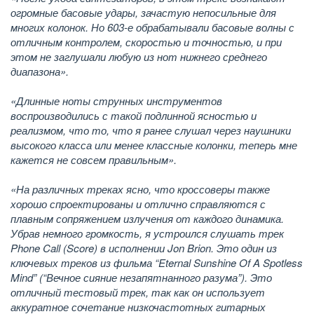
огромные басовые удары, зачастую непосильные для
многих колонок. Но 603-е обрабатывали басовые волны с
отличным контролем, скоростью и точностью, и при
этом не заглушали любую из нот нижнего среднего
диапазона».
«Длинные ноты струнных инструментов
воспроизводились с такой подлинной ясностью и
реализмом, что то, что я ранее слушал через наушники
высокого класса или менее классные колонки, теперь мне
кажется не совсем правильным».
«На различных треках ясно, что кроссоверы также
хорошо спроектированы и отлично справляются с
плавным сопряжением излучения от каждого динамика.
Убрав немного громкость, я устроился слушать трек
Phone Call (Score) в исполнении Jon Brion. Это один из
ключевых треков из фильма “Eternal Sunshine Of A Spotless
Mind” (“Вечное сияние незапятнанного разума”). Это
отличный тестовый трек, так как он использует
аккуратное сочетание низкочастотных гитарных