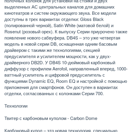
полочных колонок для установки на стойки и двух
выделенных АС центральных каналов для домашних
кинотеатров и систем окружающего звука. Все модели
доступны в трех вариантах отделки: Gloss Black
(полированной черной), Satin White (матовой белой) и
Rosenut (розовый орех). К выпуску Серии приурочено также
появление нового сабвуфера. DB4S – это уже четвертая
модель в новой серии DB, оснащенная одним басовым
драйвером с такими же технологиями, секцией
предусилителя и усилителем мощности, как у двух-
драйверного DB2D. У DB4S 10-дюймовый карбоновый
диффузор с профилем Aerofoil, направленный вперед, 1000-
ваттный усилитель и цифровой предусилитель с
функциями Dynamic EQ, Room EQ и настройкой с помощью
приложения для смартфонов. Он доступен в вариантах
отделки, согласованных с колонками Серии 700.
Технологии
Твитер с карбоновым куполом - Carbon Dome
Карбоновый купол – это новая технология, специально