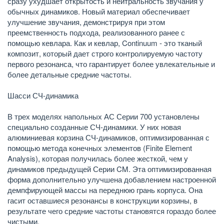
сразу ухудшает открытость и нейтральность звучания у
обычных динамиков. Новый материал обеспечивает
улучшение звучания, демонстрируя при этом
преемственность подхода, реализованного ранее с
помощью кевлара. Как и кевлар, Continuum - это тканый
композит, который дает строго контролируемую частоту
первого резонанса, что гарантирует более увлекательные и
более детальные средние частоты.
Шасси СЧ-динамика
В трех моделях напольных АС Серии 700 установлены
специально созданные СЧ-динамики. У них новая
алюминиевая корзина СЧ-динамиков, оптимизированная с
помощью метода конечных элементов (Finite Element
Analysis), которая получилась более жесткой, чем у
динамиков предыдущей Серии CM. Эта оптимизированная
форма дополнительно улучшена добавлением настроенной
демпфирующей массы на переднюю грань корпуса. Она
гасит оставшиеся резонансы в конструкции корзины, в
результате чего средние частоты становятся гораздо более
чистыми.