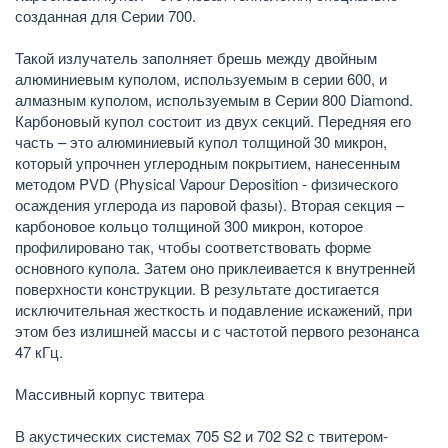
созданная для Серии 700.
Такой излучатель заполняет брешь между двойным
алюминиевым куполом, используемым в серии 600, и
алмазным куполом, используемым в Серии 800 Diamond.
Карбоновый купол состоит из двух секций. Передняя его
часть – это алюминиевый купол толщиной 30 микрон,
который упрочнен углеродным покрытием, нанесенным
методом PVD (Physical Vapour Deposition - физического
осаждения углерода из паровой фазы). Вторая секция –
карбоновое кольцо толщиной 300 микрон, которое
профилировано так, чтобы соответствовать форме
основного купола. Затем оно приклеивается к внутренней
поверхности конструкции. В результате достигается
исключительная жесткость и подавление искажений, при
этом без излишней массы и с частотой первого резонанса
47 кГц.
Массивный корпус твитера
В акустических системах 705 S2 и 702 S2 с твитером-