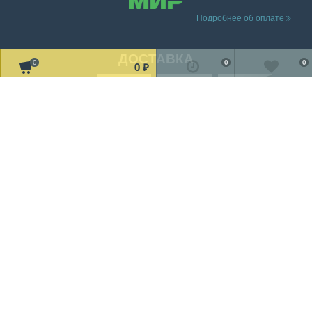
Подробнее об оплате
ДОСТАВКА
0
0
0
0
₽
Читать дальше о доставке
МЫ В СОЦ. СЕТЯХ
Рассказать друзьям!
2002-2019 © «TV Design» Все права защищены
Мы получаем и обрабатываем персональные данные посетителей
нашего сайта в соответствии с
официальной политикой
.
Если вы не даете согласия на обработку своих персональных