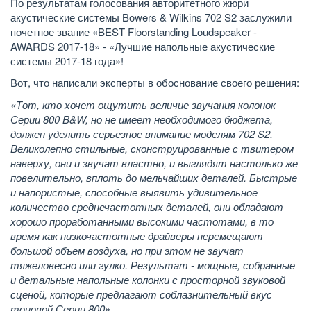
По результатам голосования авторитетного жюри
акустические системы Bowers & Wilkins 702 S2 заслужили
почетное звание «BEST Floorstanding Loudspeaker -
AWARDS 2017-18» - «Лучшие напольные акустические
системы 2017-18 года»!
Вот, что написали эксперты в обоснование своего решения:
«Тот, кто хочет ощутить величие звучания колонок
Серии 800 B&W, но не имеет необходимого бюджета,
должен уделить серьезное внимание моделям 702 S2.
Великолепно стильные, сконструированные с твитером
наверху, они и звучат властно, и выглядят настолько же
повелительно, вплоть до мельчайших деталей. Быстрые
и напористые, способные выявить удивительное
количество среднечастотных деталей, они обладают
хорошо проработанными высокими частотами, в то
время как низкочастотные драйверы перемещают
большой объем воздуха, но при этом не звучат
тяжеловесно или гулко. Результат - мощные, собранные
и детальные напольные колонки с просторной звуковой
сценой, которые предлагают соблазнительный вкус
топовой Серии 800».