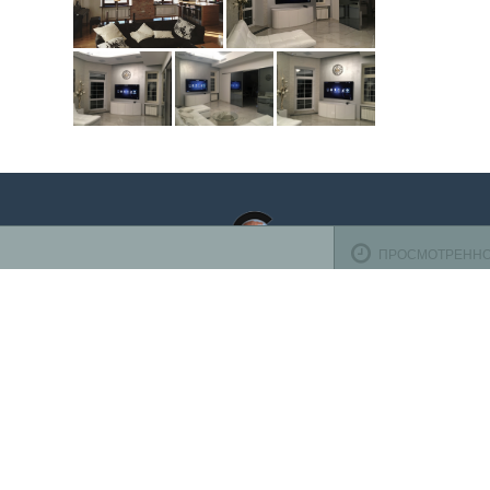
ПРОСМОТРЕНН
Оплата ба
TV-design
осуществ
125319
,
Россия
,
г. Москва
,
ул. Черняховского, д.16
,
эт. 1,
К оплате 
оф. 1104
Телефон:
+7 (495) 708-10-00
(пн-вс с 10:00 до 22:00)
Время работы
Пн-Пт с 10.00 до 19.00