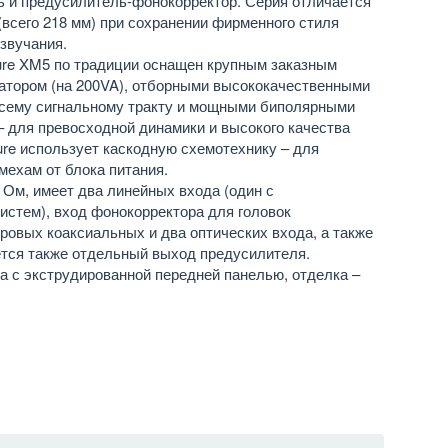
ь и предусилитель-фонокорректор. Серия отличается
всего 218 мм) при сохранении фирменного стиля
звучания.
ure XM5 по традиции оснащен крупным заказным
тором (на 200VA), отборными высококачественными
всему сигнальному тракту и мощными биполярными
– для превосходной динамики и высокого качества
sure использует каскодную схемотехнику – для
мехам от блока питания.
8 Ом, имеет два линейных входа (один с
истем), вход фонокорректора для головок
ровых коаксиальных и два оптических входа, а также
ется также отдельный выход предусилителя.
а с экструдированной передней панелью, отделка –