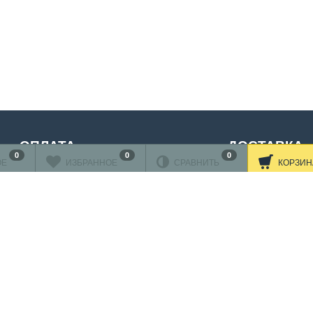
ОПЛАТА
ДОСТАВКА
0
0
0
ОЕ
ИЗБРАННОЕ
СРАВНИТЬ
КОРЗИН
нковскими картами
ляется через
АО"АЛЬФА-БАНК"
Читать дальше
принимаются карты:
Подробнее об оплате