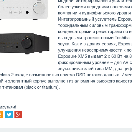
модели: интегрированный усилител
более узкими передними панелями (
компании и аудиофильского уровня 
Интегрированный усилитель Expos
тороидальным силовым трансформа
конденсаторами и резисторами по 
выходными транзисторами Toshiba 
звука. Как и в других сериях, Expo
улучшения невосприимчивости к по
Exposure XM5 выдает 2 х 60 Вт на 
фиксированным уровнем – для AV с
звукоснимателей типа ММ, два циф
class 2 вход с возможностью приема DSD потоков данных. Име
й и элегантный корпус выполнен из алюминия высокого качеств
 титановая (black or titanium).
 друзьям!