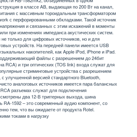
щности RB-1582mk2, объединенных в одном
струкция в классе AB, выдающая по 200 Вт на канал,
питания с массивным тороидальным трансформатором
work с перфорированными обкладками. Такой источник
 напряжения и связанных с этим искажений в моменты
 или при изменениях импеданса акустических систем.
не только для цифровых источников, но и для
оговых устройств. На передней панели имеется USB
зыкальных накопителей, как Apple iPod, iPhone и iPad.
поддерживающий файлы с разрешением до 24бит
(на RCA) и три оптических (TOS link) входа служат для
опулярные стриминговые устройства с разрешением
, с улучшенной версией стандартного Bluetooth,
 чисто аналоговых источников имеется пара балансных
а RCA разъемах служат для подключения
смотрены два 12-В триггерных выхода, шина
ь RA-1592 – это современный аудио компонент, со
о тем, что вы ожидаете от продукта Rotel.
кими токами в нагрузку