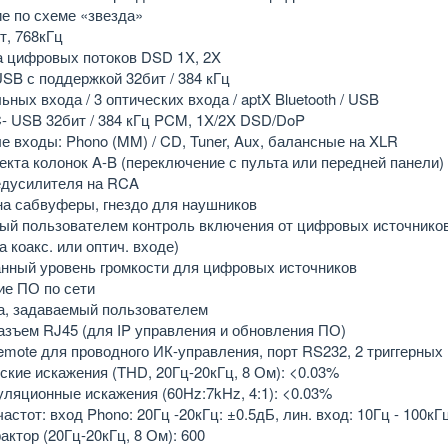
е по схеме «звезда»
т, 768кГц
 цифровых потоков DSD 1X, 2X
SB с поддержкой 32бит / 384 кГц
ьных входа / 3 оптических входа / aptX Bluetooth / USB
- USB 32бит / 384 кГц PCM, 1X/2X DSD/DoP
е входы: Phono (MM) / CD, Tuner, Aux, балансные на XLR
екта колонок A-B (переключение с пульта или передней панели)
едусилителя на RCA
на сабвуферы, гнездо для наушников
й пользователем контроль включения от цифровых источников
а коакс. или оптич. входе)
нный уровень громкости для цифровых источников
е ПО по сети
а, задаваемый пользователем
азъем RJ45 (для IP управления и обновления ПО)
emote для проводного ИК-управления, порт RS232, 2 триггерных
ские искажения (THD, 20Гц-20кГц, 8 Ом): <0.03%
ляционные искажения (60Hz:7kHz, 4:1): <0.03%
астот: вход Phono: 20Гц -20кГц: ±0.5дБ, лин. вход: 10Гц - 100кГ
актор (20Гц-20кГц, 8 Ом): 600