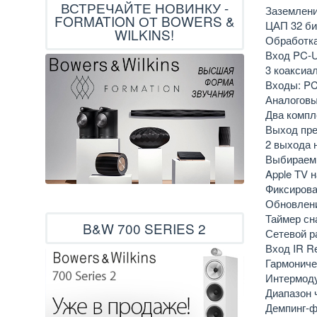
ВСТРЕЧАЙТЕ НОВИНКУ -
Заземлени
FORMATION ОТ BOWERS &
ЦАП 32 би
WILKINS!
Обработка
Вход PC-U
3 коаксиал
Входы: PC
Аналоговы
Два компл
Выход пр
2 выхода 
Выбираемы
Apple TV н
Фиксирова
Обновлени
Таймер сн
B&W 700 SERIES 2
Сетевой р
Вход IR R
Гармониче
Интермоду
Диапазон ч
Демпинг-ф