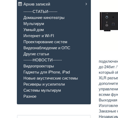
Архив записей
-------СТАТЬИ-------
Домашние кинотеатры
Мультирум
Умный дом
Интернет и Wi-FI
Проектирование систем
Видеонаблюдение и ОПС
Другие статьи
-------НОВОСТИ-------
подключен
Видеопроекторы
до 24бит /
Гаджеты для iPhone, iPad
который о
XLR разъе
Новые акустические системы
дополните
Ресиверы и усилители
управлени
Системы мультирум
всеми фун
Разное
Выходная 
Изготовле
Заказные 
Независим