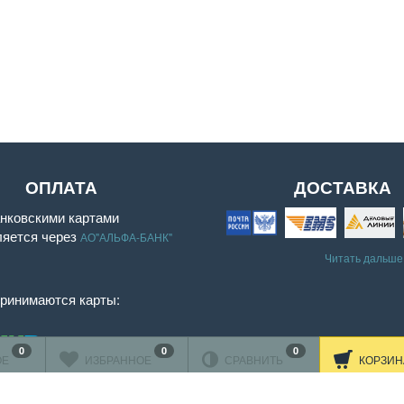
ОПЛАТА
ДОСТАВКА
нковскими картами
ляется через
АО"АЛЬФА-БАНК"
Читать дальше
принимаются карты:
Подробнее об оплате
0
0
0
ОЕ
ИЗБРАННОЕ
СРАВНИТЬ
КОРЗИН