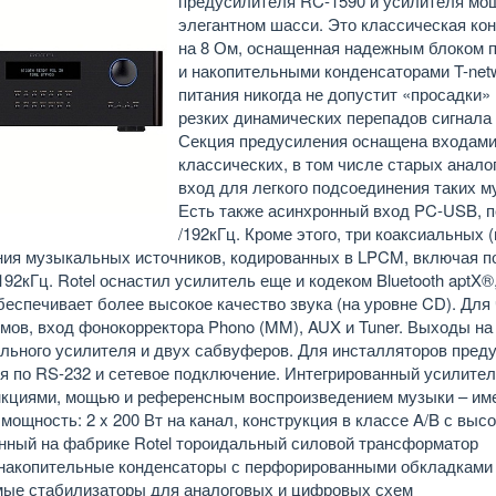
предусилителя RC-1590 и усилителя мо
элегантном шасси. Это классическая кон
на 8 Ом, оснащенная надежным блоком 
и накопительными конденсаторами T-net
питания никогда не допустит «просадки»
резких динамических перепадов сигнала
Секция предусиления оснащена входами 
классических, в том числе старых анал
вход для легкого подсоединения таких му
Есть также асинхронный вход PC-USB, 
/192кГц. Кроме этого, три коаксиальных 
ия музыкальных источников, кодированных в LPCM, включая п
192кГц.
Rotel оснастил усилитель еще и кодеком Bluetooth aptX®
беспечивает более высокое качество звука (на уровне CD). Для
мов, вход фонокорректора Phono (MM), AUX и Tuner. Выходы н
льного усилителя и двух сабвуферов. Для инсталляторов преду
я по RS-232 и сетевое подключение. Интегрированный усилител
кциями, мощью и референсным воспроизведением музыки – именн
мощность: 2 x 200 Вт на канал, конструкция в классе A/B с высо
нный на фабрике Rotel тороидальный силовой трансформатор
накопительные конденсаторы с перфорированными обкладками
ые стабилизаторы для аналоговых и цифровых схем