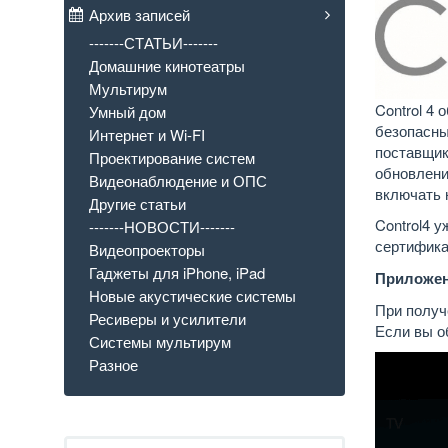
Архив записей
-------СТАТЬИ-------
Домашние кинотеатры
Мультирум
Control 4
Умный дом
безопасны
Интернет и Wi-FI
поставщик
Проектирование систем
обновлени
Видеонаблюдение и ОПС
включать 
Другие статьи
Control4 
-------НОВОСТИ-------
сертифика
Видеопроекторы
Гаджеты для iPhone, iPad
Приложен
Новые акустические системы
При получ
Ресиверы и усилители
Если вы о
Системы мультирум
Разное