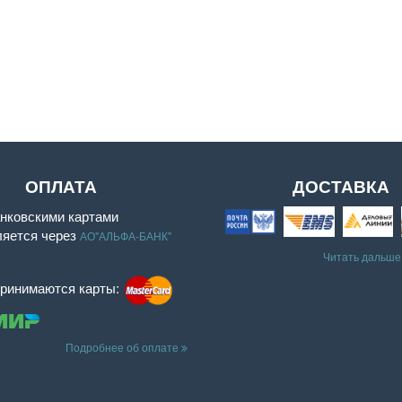
ОПЛАТА
ДОСТАВКА
нковскими картами
ляется через
АО"АЛЬФА-БАНК"
Читать дальше
принимаются карты:
Подробнее об оплате