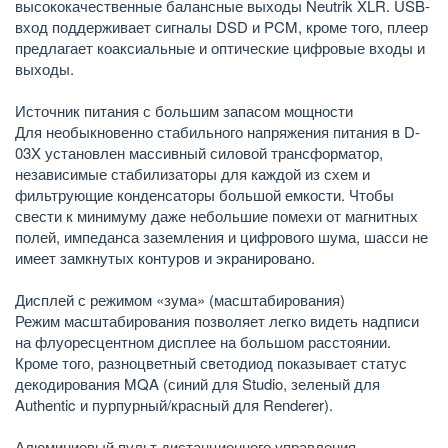
высококачественные балансные выходы Neutrik XLR. USB-
вход поддерживает сигналы DSD и PCM, кроме того, плеер
предлагает коаксиальные и оптические цифровые входы и
выходы.
Источник питания с большим запасом мощности
Для необыкновенно стабильного напряжения питания в D-
03X установлен массивный силовой трансформатор,
независимые стабилизаторы для каждой из схем и
фильтрующие конденсаторы большой емкости. Чтобы
свести к минимуму даже небольшие помехи от магнитных
полей, импеданса заземления и цифрового шума, шасси не
имеет замкнутых контуров и экранировано.
Дисплей с режимом «зума» (масштабирования)
Режим масштабирования позволяет легко видеть надписи
на флуоресцентном дисплее на большом расстоянии.
Кроме того, разноцветный светодиод показывает статус
декодирования MQA (синий для Studio, зеленый для
Authentic и пурпурный/красный для Renderer).
Алюминиевый пульт дистанционного управления