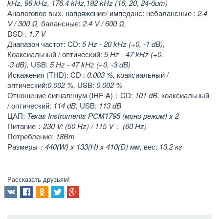
kHz, 96 kHz, 176.4 kHz,192 kHz (16, 20, 24-бит)
Аналоговое вых. напряжение/ импеданс: небалансные :
2.4
V / 300 Ω,
балансные:
2.4 V / 600
Ω,
DSD :
1.7 V
Диапазон частот: CD:
5 Hz - 20 kHz (+0, -1 dB),
Коаксиальный / оптический:
5 Hz - 47 kHz (+0,
-3 dB),
USB:
5 Hz - 47 kHz (+0, -3 dB)
Искажения (THD): CD :
0.003 %,
коаксиальный /
оптический:
0.002 %,
USB:
0.002 %
Отношение сигнал/шум (IHF-A)：CD:
101 dB,
коаксиальный
/ оптический:
114 dB,
USB:
113 dB
ЦАП:
Texas Instruments PCM1795 (моно режим) x 2
Питание：
230 V: (50 Hz) / 115 V： (60 Hz)
Потребление:
18Вт
Размеры
：440(W) x 133(H) x 410(D) мм,
вес:
13.2 кг
Рассказать друзьям!