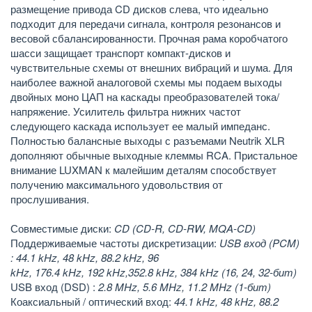
размещение привода CD дисков слева, что идеально
подходит для передачи сигнала, контроля резонансов и
весовой сбалансированности. Прочная рама коробчатого
шасси защищает транспорт компакт-дисков и
чувствительные схемы от внешних вибраций и шума. Для
наиболее важной аналоговой схемы мы подаем выходы
двойных моно ЦАП на каскады преобразователей тока/
напряжение. Усилитель фильтра нижних частот
следующего каскада использует ее малый импеданс.
Полностью балансные выходы с разъемами Neutrik XLR
дополняют обычные выходные клеммы RCA. Пристальное
внимание LUXMAN к малейшим деталям способствует
получению максимального удовольствия от
прослушивания.
Совместимые диски:
CD (CD-R, CD-RW, MQA-CD)
Поддерживаемые частоты дискретизации:
USB вход (PCM)
: 44.1 kHz, 48 kHz, 88.2 kHz, 96
kHz, 176.4 kHz, 192 kHz,352.8 kHz, 384 kHz (16, 24, 32-бит)
USB вход (DSD) :
2.8 MHz, 5.6 MHz, 11.2 MHz (1-бит)
Коаксиальный / оптический вход:
44.1 kHz, 48 kHz, 88.2