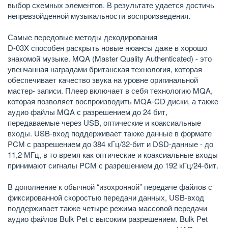
выбор схемных элементов. В результате удается достичь
непревзойденной музыкальности воспроизведения.
Самые передовые методы декодирования
D-03X способен раскрыть новые нюансы даже в хорошо
знакомой музыке. MQA (Master Quality Authenticated) - это
увенчанная наградами британская технология, которая
обеспечивает качество звука на уровне оригинальной
мастер- записи. Плеер включает в себя технологию MQA,
которая позволяет воспроизводить MQA-CD диски, а также
аудио файлы MQA с разрешением до 24 бит,
передаваемые через USB, оптические и коаксиальные
входы. USB-вход поддерживает также данные в формате
PCM с разрешением до 384 кГц/32-бит и DSD-данные - до
11,2 МГц, в то время как оптические и коаксиальные входы
принимают сигналы PCM с разрешением до 192 кГц/24-бит.
В дополнение к обычной “изохронной” передаче файлов с
фиксированной скоростью передачи данных, USB-вход
поддерживает также четыре режима массовой передачи
аудио файлов Bulk Pet с высоким разрешением. Bulk Pet