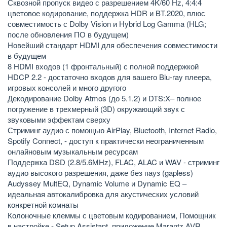
Сквозной пропуск видео с разрешением 4K/60 Hz, 4:4:4
цветовое кодирование, поддержка HDR и BT.2020, плюс
совместимость с Dolby Vision и Hybrid Log Gamma (HLG;
после обновления ПО в будущем)
Новейший стандарт HDMI для обеспечения совместимости
в будущем
8 HDMI входов (1 фронтальный) с полной поддержкой
HDCP 2.2 - достаточно входов для вашего Blu-ray плеера,
игровых консолей и много другого
Декодирование Dolby Atmos (до 5.1.2) и DTS:X– полное
погружение в трехмерный (3D) окружающий звук с
звуковыми эффектам сверху
Стриминг аудио с помощью AirPlay, Bluetooth, Internet Radio,
Spotify Connect, - доступ к практически неограниченным
онлайновым музыкальным ресурсам
Поддержка DSD (2.8/5.6MHz), FLAC, ALAC и WAV - стриминг
аудио высокого разрешения, даже без пауз (gapless)
Audyssey MultEQ, Dynamic Volume и Dynamic EQ –
идеальная автокалибровка для акустических условий
конкретной комнаты
Колоночные клеммы с цветовым кодированием, Помощник
в настройке - Setup Assistant, приложение Marantz AVR