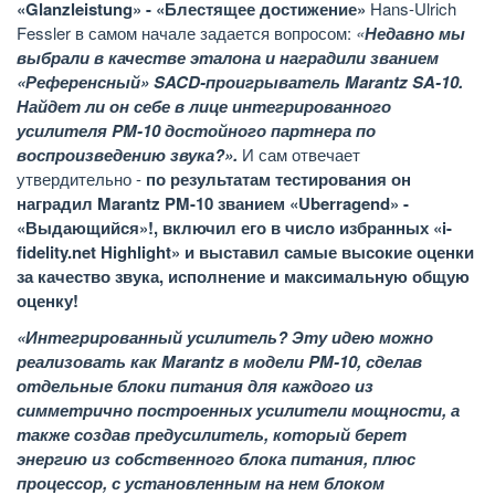
«
Glanzleistung
» - «Блестящее достижение»
Hans-Ulrich
Fessler в самом начале задается вопросом:
«
Недавно мы
выбрали в качестве эталона и наградили званием
«Референсный»
SACD
-проигрыватель
Marantz
SA
-10.
Найдет ли он себе в лице интегрированного
усилителя
PM
-10 достойного партнера по
воспроизведению звука?».
И сам отвечает
утвердительно -
по результатам тестирования он
наградил
Marantz
PM
-10 званием «
Uberragend
» -
«Выдающийся»!, включил его в число избранных «
i
-
fidelity
.
net
Highlight
» и выставил самые высокие оценки
за качество звука, исполнение и максимальную общую
оценку!
«Интегрированный усилитель? Эту идею можно
реализовать как Marantz в модели PM-10, сделав
отдельные блоки питания для каждого из
симметрично построенных усилители мощности, а
также создав предусилитель, который берет
энергию из собственного блока питания, плюс
процессор, с установленным на нем блоком