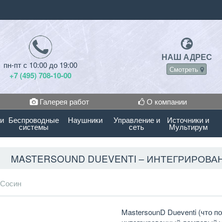
НАШ АДРЕС
пн-пт с 10:00 до 19:00
Смотреть
+7 (495) 708-10-00
Галерея работ
О компании
 и
Беспроводные
Наушники
Управление и
Источники и
системы
сеть
Мультирум
MASTERSOUND DUEVENTI – ИНТЕГРИРОВ
 Сосин
MastersounD Dueventi (что п