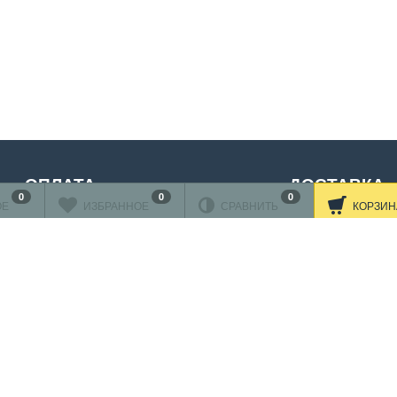
ОПЛАТА
ДОСТАВКА
0
0
0
ОЕ
ИЗБРАННОЕ
СРАВНИТЬ
КОРЗИН
нковскими картами
ляется через
АО"АЛЬФА-БАНК"
Читать дальше
принимаются карты:
Подробнее об оплате