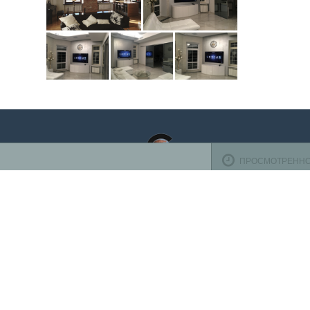
ПРОСМОТРЕНН
Оплата ба
TV-design
осуществ
125319
,
Россия
,
г. Москва
,
ул. Черняховского, д.16
,
эт. 1,
К оплате 
оф. 1104
Телефон:
+7 (495) 708-10-00
(пн-вс с 10:00 до 22:00)
Время работы
Пн-Пт с 10.00 до 19.00