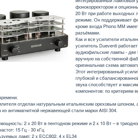
интегрированный ламповый 
фонокорректором и опционны
20 Вт при работе выходных л
режиме. Он поддерживает фо
кроме входа Phono MM имее
разъёмами.
Как и все усилители италья
усилитель Dueventi работает
аудиофильские лампы - две 
вручную на собственной фаб
оригинальная схема автомат
Этот интегрированный усили
глубокой и сбалансированно
звука способствует и макс
компонентов: по критериям в
времени.
илителя отделан натуральным итальянским ореховым шпоном,
 из антимагнитной нержавеющей стали марки AISI 304.
мощность: 2 х 20 Вт в пентодном режиме и 2 х 10 Вт – в триодн
астот: 15 Гц - 30 кГц
ьзуемых ламп: 2 x ECC802, 4 х EL34