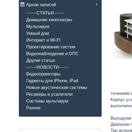
Архив записей
-------СТАТЬИ-------
Домашние кинотеатры
Мультирум
Умный дом
Интернет и Wi-FI
Проектирование систем
Видеонаблюдение и ОПС
Другие статьи
-------НОВОСТИ-------
Видеопроекторы
Гаджеты для iPhone, iPad
Новые акустические системы
течением 
Ресиверы и усилители
Корпус ус
Системы мультирум
выполнено
Разное
Выходная 
Диапазон ч
Тип испол