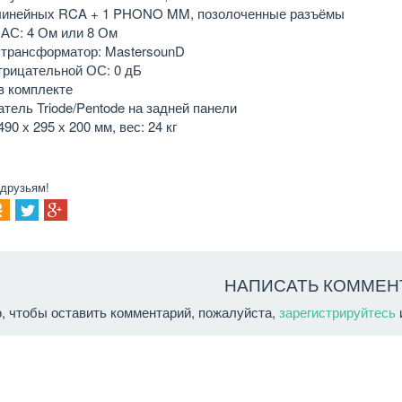
 линейных RCA + 1 PHONO MM, позолоченные разъёмы
АС: 4 Ом или 8 Ом
трансформатор: MastersounD
трицательной ОС: 0 дБ
в комплекте
тель Triode/Pentode на задней панели
90 х 295 х 200 мм, вес: 24 кг
 друзьям!
НАПИСАТЬ КОММЕН
о, чтобы оставить комментарий, пожалуйста,
зарегистрируйтесь