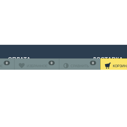
ОПЛАТА
ДОСТАВКА
0
0
0
ОЕ
ИЗБРАННОЕ
СРАВНИТЬ
КОРЗИН
нковскими картами
ляется через
АО"АЛЬФА-БАНК"
Читать дальше
принимаются карты:
Подробнее об оплате