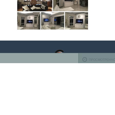
ПРОСМОТРЕНН
Оплата ба
TV-design
осуществ
125319
,
Россия
,
г. Москва
,
ул. Черняховского, д.16
,
эт. 1,
К оплате 
оф. 1104
Телефон:
+7 (495) 708-10-00
(пн-вс с 10:00 до 22:00)
Время работы
Пн-Пт с 10.00 до 19.00