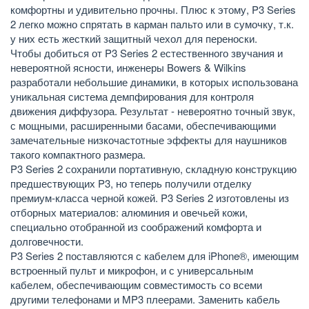
комфортны и удивительно прочны. Плюс к этому, P3 Series
2 легко можно спрятать в карман пальто или в сумочку, т.к.
у них есть жесткий защитный чехол для переноски.
Чтобы добиться от P3 Series 2 естественного звучания и
невероятной ясности, инженеры Bowers & Wilkins
разработали небольшие динамики, в которых использована
уникальная система демпфирования для контроля
движения диффузора. Результат - невероятно точный звук,
с мощными, расширенными басами, обеспечивающими
замечательные низкочастотные эффекты для наушников
такого компактного размера.
P3 Series 2 сохранили портативную, складную конструкцию
предшествующих P3, но теперь получили отделку
премиум-класса черной кожей. P3 Series 2 изготовлены из
отборных материалов: алюминия и овечьей кожи,
специально отобранной из соображений комфорта и
долговечности.
P3 Series 2 поставляются с кабелем для iPhone®, имеющим
встроенный пульт и микрофон, и с универсальным
кабелем, обеспечивающим совместимость со всеми
другими телефонами и MP3 плеерами. Заменить кабель