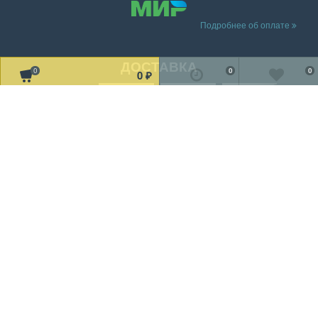
Подробнее об оплате
ДОСТАВКА
0
0
0
0
₽
Читать дальше о доставке
МЫ В СОЦ. СЕТЯХ
Рассказать друзьям!
2002-2019 © «TV Design» Все права защищены
Мы получаем и обрабатываем персональные данные посетителей
нашего сайта в соответствии с
официальной политикой
.