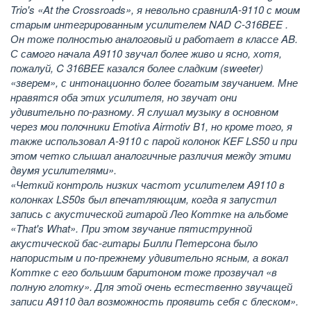
Trio's «At the Crossroads», я невольно сравнилA-9110 с моим
старым интегрированным усилителем NAD C-316BEE .
Он тоже полностью аналоговый и работает в классе AB.
С самого начала A9110 звучал более живо и ясно, хотя,
пожалуй, C 316BEE казался более сладким (sweeter)
«зверем», с интонационно более богатым звучанием. Мне
нравятся оба этих усилителя, но звучат они
удивительно по-разному. Я слушал музыку в основном
через мои полочники Emotiva Airmotiv B1, но кроме того, я
также использовал A-9110 с парой колонок KEF LS50 и при
этом четко слышал аналогичные различия между этими
двумя усилителями».
«Четкий контроль низких частот усилителем A9110 в
колонках LS50s был впечатляющим, когда я запустил
запись с акустической гитарой Лео Коттке на альбоме
«That's What». При этом звучание пятиструнной
акустической бас-гитары Билли Петерсона было
напористым и по-прежнему удивительно ясным, а вокал
Коттке с его большим баритоном тоже прозвучал «в
полную глотку». Для этой очень естественно звучащей
записи A9110 дал возможность проявить себя с блеском».