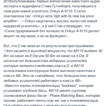
2018)опубликованы первые впечатления известного аудио
эксперта и аудиофила Стива Гутенберга, получившего в
свои руки новый усилитель Onkyo A-9110. Статья
озаглавлена так: «Onkyo aims high with its new low price
amplifier» - « Onkyo нацелилась высоко, выпустив новый
недорогой усилитель», и в ней Стив утверждает, что
«Сконструированный без излишеств Onkyo A-9110 делает
акцент на звучании, а не на функциях».
Вот, что Стив написал по результатам прослушивания:
«Что касается выходной мощности, то A9110 выдает 30
Вт на канал на 8 Ом или 50 Вт на канал на 4 Ом. В
отличие от большинства недорогих усилителей,
которые являются моделями класса D, в A9110
использована конструкция более высокого качества в
классе AB. Это не совпадение, что большинство моих
любимых усилителей работают в классе AB».
«Вместо кнопки тонкомпенсации "loudness", которая
усиливает глубокие басы, A9110 имеет систему
согласования фазы басов - Phase Matching Bass, которая,
похоже, работает почти так же, как и тонкомпенсация.
Она удобна при работе с малыми акустическими