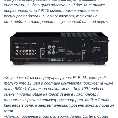
системами, выдающими облегченный бас. Мне также
понравилось, что A9110 имеет также отдельные
регулировки басов и высоких частот, так что не
стесняйтесь настраивать звук записей на свой вкус».
«Звук диска 7 из репертуара группы R. E. M., который
только что вышел в составе комплекта (бокс-сета «Live
at the BBC»), буквально сразил меня. Шоу 1991 года со
сцены Pyramid Stage на фестивале в Гластонбери
тоннами загружало атмосферу концерта, Майкл Стайп
был весь в огне, а энергетический уровень группы поразил
меня.
«Слушая органное трио с альбома James Carter's Organ