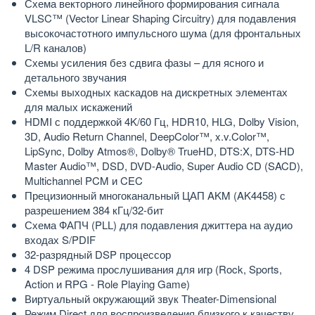
Схема векторного линейного формирования сигнала
VLSC™ (Vector Linear Shaping Circuitry) для подавления
высокочастотного импульсного шума (для фронтальных
L/R каналов)
Схемы усиления без сдвига фазы – для ясного и
детального звучания
Схемы выходных каскадов на дискретных элементах
для малых искажений
HDMI с поддержкой 4K/60 Гц, HDR10, HLG, Dolby Vision,
3D, Audio Return Channel, DeepColor™, x.v.Color™,
LipSync, Dolby Atmos®, Dolby® TrueHD, DTS:X, DTS-HD
Master Audio™, DSD, DVD-Audio, Super Audio CD (SACD),
Multichannel PCM и CEC
Прецизионный многоканальный ЦАП AKM (AK4458) с
разрешением 384 кГц/32-бит
Схема ФАПЧ (PLL) для подавления джиттера на аудио
входах S/PDIF
32-разрядный DSP процессор
4 DSP режима прослушивания для игр (Rock, Sports,
Action и RPG - Role Playing Game)
Виртуальный окружающий звук Theater-Dimensional
Режим Direct для воспроизведения близкого к качеству