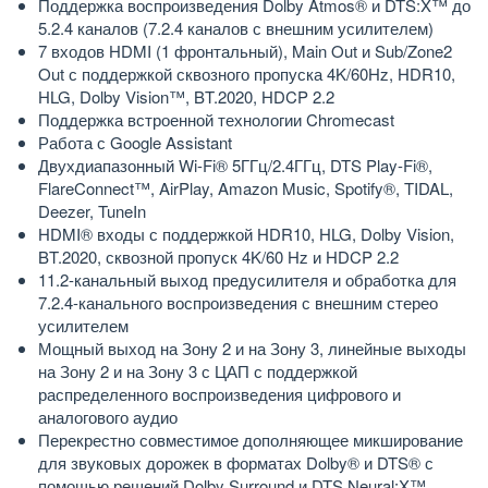
Поддержка воспроизведения Dolby Atmos® и DTS:X™ до
5.2.4 каналов (7.2.4 каналов с внешним усилителем)
7 входов HDMI (1 фронтальный), Main Out и Sub/Zone2
Out с поддержкой сквозного пропуска 4K/60Hz, HDR10,
HLG, Dolby Vision™, BT.2020, HDCP 2.2
Поддержка встроенной технологии Chromecast
Работа с Google Assistant
Двухдиапазонный Wi-Fi® 5ГГц/2.4ГГц, DTS Play-Fi®,
FlareConnect™, AirPlay, Amazon Music, Spotify®, TIDAL,
Deezer, TuneIn
HDMI® входы с поддержкой HDR10, HLG, Dolby Vision,
BT.2020, сквозной пропуск 4K/60 Hz и HDCP 2.2
11.2-канальный выход предусилителя и обработка для
7.2.4-канального воспроизведения с внешним стерео
усилителем
Мощный выход на Зону 2 и на Зону 3, линейные выходы
на Зону 2 и на Зону 3 с ЦАП с поддержкой
распределенного воспроизведения цифрового и
аналогового аудио
Перекрестно совместимое дополняющее микширование
для звуковых дорожек в форматах Dolby® и DTS® с
помощью решений Dolby Surround и DTS Neural:X™