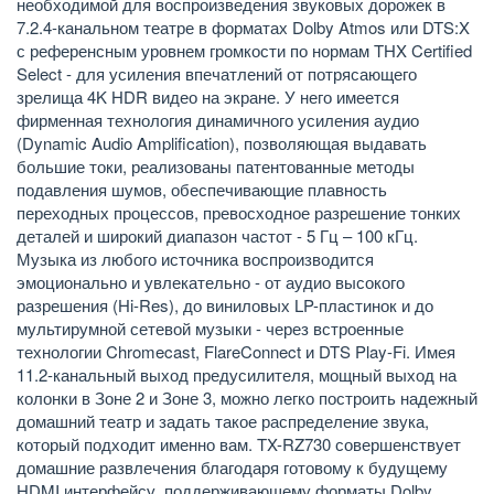
необходимой для воспроизведения звуковых дорожек в
7.2.4-канальном театре в форматах Dolby Atmos или DTS:X
с референсным уровнем громкости по нормам THX Certified
Select - для усиления впечатлений от потрясающего
зрелища 4K HDR видео на экране. У него имеется
фирменная технология динамичного усиления аудио
(Dynamic Audio Amplification), позволяющая выдавать
большие токи, реализованы патентованные методы
подавления шумов, обеспечивающие плавность
переходных процессов, превосходное разрешение тонких
деталей и широкий диапазон частот - 5 Гц – 100 кГц.
Музыка из любого источника воспроизводится
эмоционально и увлекательно - от аудио высокого
разрешения (Hi-Res), до виниловых LP-пластинок и до
мультирумной сетевой музыки - через встроенные
технологии Chromecast, FlareConnect и DTS Play-Fi. Имея
11.2-канальный выход предусилителя, мощный выход на
колонки в Зоне 2 и Зоне 3, можно легко построить надежный
домашний театр и задать такое распределение звука,
который подходит именно вам. TX-RZ730 совершенствует
домашние развлечения благодаря готовому к будущему
HDMI интерфейсу, поддерживающему форматы Dolby