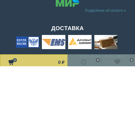
Подробнее об оплате
ДОСТАВКА
Читать дальше о доставке
0
0
0
0
₽
МЫ В СОЦ. СЕТЯХ
Рассказать друзьям!
2002-2019 © «TV Design» Все права защищены
Мы получаем и обрабатываем персональные данные посетителей
нашего сайта в соответствии с
официальной политикой
.