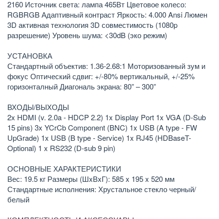
2160 Источник света: лампа 465Вт Цветовое колесо:
RGBRGB Адаптивный контраст Яркость: 4.000 Ansi Люмен
3D активная технология 3D совместимость (1080p
разрешение) Уровень шума: <30dB (эко режим)
УСТАНОВКА
Стандартный объектив: 1.36-2.68:1 Моторизованный зум и
фокус Оптический сдвиг: +/-80% вертикальный, +/-25%
горизонталный Диагональ экрана: 80” – 300”
ВХОДЫ/ВЫХОДЫ
2x HDMI (v. 2.0a - HDCP 2.2) 1x Display Port 1x VGA (D-Sub
15 pins) 3x YCrCb Component (BNC) 1x USB (A type - FW
UpGrade) 1x USB (B type - Service) 1x RJ45 (HDBaseT-
Optional) 1 x RS232 (D-sub 9 pin)
ОСНОВНЫЕ ХАРАКТЕРИСТИКИ
Вес: 19.5 кг Размеры (ШxВxГ): 585 x 195 x 520 мм
Стандартные исполнения: Хрустальное стекло черный/
белый