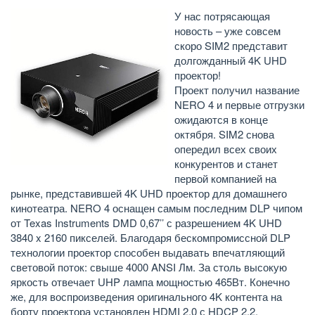
У нас потрясающая
новость – уже совсем
скоро SIM2 представит
долгожданный 4K UHD
проектор!
Проект получил название
NERO 4 и первые отгрузки
ожидаются в конце
октября. SIM2 снова
опередил всех своих
конкурентов и станет
первой компанией на
рынке, представившей 4K UHD проектор для домашнего
кинотеатра. NERO 4 оснащен самым последним DLP чипом
от Texas Instruments DMD 0,67’’ с разрешением 4K UHD
3840 x 2160 пикселей. Благодаря бескомпромиссной DLP
технологии проектор способен выдавать впечатляющий
световой поток: свыше 4000 ANSI Лм. За столь высокую
яркость отвечает UHP лампа мощностью 465Вт. Конечно
же, для воспроизведения оригинального 4K контента на
борту проектора установлен HDMI 2.0 с HDCP 2.2.