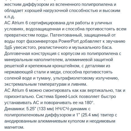
жестким диффузором из вспененного полипропилена и
обладает хорошей нагрузочной способностью и высоким
к.п.д.
АС Atrium 6 сертифицирована для работы в уличных
условиях, водозащищенная и способна противостоять всем
превратностям погды. Патентованный, защищенный от
воды порт фазоинвертора PowerPort добавляет к звучанию
3дБ увесистого, реалистичного и музыкального баса.
Долговечная конструкция с корпусом из полипропилена с
минеральным наполнителем, алюминиевой защитной
решеткой и крепежным кронштейном, с деталями из
нержавеющей стали и меди, способна противостоять
соленой воде и туману, ультрафиолетовому излучению,
экстремальным температурам и ливням.
АС Atrium 6 можно смонтировать как как вертикально, так и
горизонтально. Система Speed-Lock позволяет быстро
устанавивать АС и поворачивать ее на 180°.
Динамики: 5.25" (133 мм) НЧ/СЧ-динамик с
полипропиленовым диффузором и 1" (25.4 мм) твитер с
анодированным алюминиевым куполом и неодимовым
магнитом.