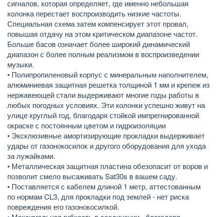
сигналов, которая определяет, где именно небольшая
колонка перестает воспроизводить низкие частоты.
Специальная схема затем компенсирует этот провал,
повышая отдачу на этом критическом диапазоне частот.
Больше басов означает более широкий динамический
диапазон с более полным реализмом в воспроизведении
музыки.
• Полипропиленовый корпус с минеральным наполнителем,
алюминиевая защитная решетка толщиной 1 мм и крепеж из
нержавеющей стали выдерживают многие годы работы в
любых погодных условиях. Эти колонки успешно живут на
улице круглый год, благодаря стойкой импрегнированной
окраске с постоянным цветом и гидроизоляции
• Эксклюзивные амортизирующие прокладки выдерживает
удары от газонокосилок и другого оборудования для ухода
за лужайками.
• Металлическая защитная пластина обезопасит от воров и
позволит смело высаживать Sat30s в вашем саду.
• Поставляется с кабелем длиной 1 метр, аттестованным
по нормам CL3, для прокладки под землей - нет риска
повреждения его газонокосилкой.
• Максимальная гибкость в соединении - благодаря