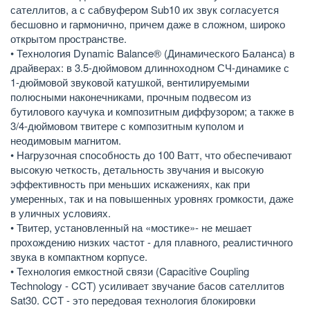
сателлитов, а с сабвуфером Sub10 их звук согласуется
бесшовно и гармонично, причем даже в сложном, широко
открытом пространстве.
• Технология Dynamic Balance® (Динамического Баланса) в
драйверах: в 3.5-дюймовом длинноходном СЧ-динамике с
1-дюймовой звуковой катушкой, вентилируемыми
полюсными наконечниками, прочным подвесом из
бутилового каучука и композитным диффузором; а также в
3/4-дюймовом твитере с композитным куполом и
неодимовым магнитом.
• Нагрузочная способность до 100 Ватт, что обеспечивают
высокую четкость, детальность звучания и высокую
эффективность при меньших искажениях, как при
умеренных, так и на повышенных уровнях громкости, даже
в уличных условиях.
• Твитер, установленный на «мостике»- не мешает
прохождению низких частот - для плавного, реалистичного
звука в компактном корпусе.
• Технология емкостной связи (Capacitive Coupling
Technology - CCT) усиливает звучание басов сателлитов
Sat30. CCT - это передовая технология блокировки