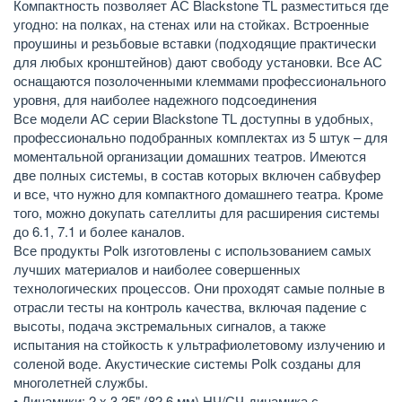
Компактность позволяет АС Blackstone TL разместиться где
угодно: на полках, на стенах или на стойках. Встроенные
проушины и резьбовые вставки (подходящие практически
для любых кронштейнов) дают свободу установки. Все АС
оснащаются позолоченными клеммами профессионального
уровня, для наиболее надежного подсоединения
Все модели АС серии Blackstone TL доступны в удобных,
профессионально подобранных комплектах из 5 штук – для
моментальной организации домашних театров. Имеются
две полных системы, в состав которых включен сабвуфер
и все, что нужно для компактного домашнего театра. Кроме
того, можно докупать сателлиты для расширения системы
до 6.1, 7.1 и более каналов.
Все продукты Polk изготовлены с использованием самых
лучших материалов и наиболее совершенных
технологических процессов. Они проходят самые полные в
отрасли тесты на контроль качества, включая падение с
высоты, подача экстремальных сигналов, а также
испытания на стойкость к ультрафиолетовому излучению и
соленой воде. Акустические системы Polk созданы для
многолетней службы.
• Динамики: 2 х 3.25" (82.6 мм) НЧ/СЧ-динамика с,