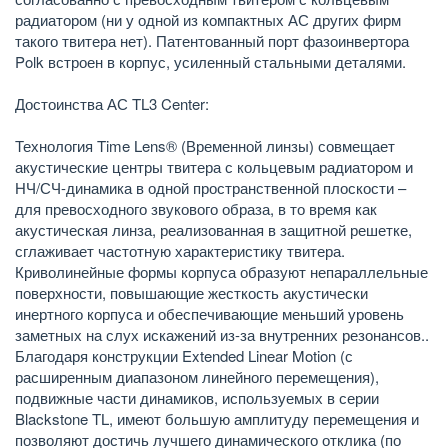
радиатором (ни у одной из компактных АС других фирм
такого твитера нет). Патентованный порт фазоинвертора
Polk встроен в корпус, усиленный стальными деталями.
Достоинства АС TL3 Center:
Технология Time Lens® (Временной линзы) совмещает
акустические центры твитера с кольцевым радиатором и
НЧ/СЧ-динамика в одной пространственной плоскости –
для превосходного звукового образа, в то время как
акустическая линза, реализованная в защитной решетке,
сглаживает частотную характеристику твитера.
Криволинейные формы корпуса образуют непараллельные
поверхности, повышающие жесткость акустически
инертного корпуса и обеспечивающие меньший уровень
заметных на слух искажений из-за внутренних резонансов..
Благодаря конструкции Extended Linear Motion (с
расширенным диапазоном линейного перемещения),
подвижные части динамиков, используемых в серии
Blackstone TL, имеют большую амплитуду перемещения и
позволяют достичь лучшего динамического отклика (по