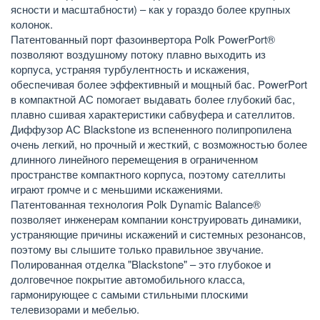
ясности и масштабности) – как у гораздо более крупных
колонок.
Патентованный порт фазоинвертора Polk PowerPort®
позволяют воздушному потоку плавно выходить из
корпуса, устраняя турбулентность и искажения,
обеспечивая более эффективный и мощный бас. PowerPort
в компактной АС помогает выдавать более глубокий бас,
плавно сшивая характеристики сабвуфера и сателлитов.
Диффузор АС Blackstone из вспененного полипропилена
очень легкий, но прочный и жесткий, с возможностью более
длинного линейного перемещения в ограниченном
пространстве компактного корпуса, поэтому сателлиты
играют громче и с меньшими искажениями.
Патентованная технология Polk Dynamic Balance®
позволяет инженерам компании конструировать динамики,
устраняющие причины искажений и системных резонансов,
поэтому вы слышите только правильное звучание.
Полированная отделка "Blackstone" – это глубокое и
долговечное покрытие автомобильного класса,
гармонирующее с самыми стильными плоскими
телевизорами и мебелью.