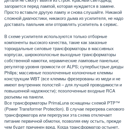
загорается перед лампой, которая нуждается в замене.
Просто вставьте другую лампу и снова слушайте. Никакой
сложной диагностики, никакого дыма из усилителя, не надо
доставать паяльник или отправлять усилитель в сервис.
В схеме усилителя используются только отборные
компоненты высокого качества, такие как заказные
тороидальные силовые трансформаторы в массивных
корпусах, широкополосные выходные трансформаторы
собственной намотки, керамические ламповые панельки;
регулятор уровня громкости от ALPS; супербыстрые диоды
Philips; массивные позолоченные колоночные клеммы
конструкции WBT (все клеммы фрезерованы из меди и не
имеют внутренних полостей – для лучшей проводимости и
повышенной надежности); позолоченные входные RCA
разъемы на панели.
Все трансформаторы PrimaLuna оснащены схемой PTP™
(Power Transformer Protection). В случае перегрева силового
трансформатора или перегрузки эта схема отключает
питание первичной обмотки, позволяя ему остыть, прежде
чем будет причинен вред. Когда трансформатор остынет,