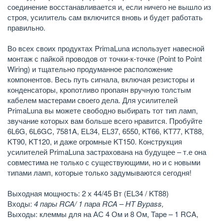
соединение восстанавливается и, если ничего не вышло из
строя, усилитель сам включится вновь и будет работать
правильно.
Во всех своих продуктах PrimaLuna использует навесной
монтаж с пайкой проводов от точки-к-точке (Point to Point
Wiring) и тщательно продуманное расположение
компонентов. Весь путь сигнала, включая резисторы и
конденсаторы, кропотливо пропаян вручную толстым
кабелем мастерами своего дела. Для усилителей
PrimaLuna вы можете свободно выбирать тот тип ламп,
звучание которых вам больше всего нравится. Пробуйте
6L6G, 6L6GC, 7581A, EL34, EL37, 6550, KT66, KT77, KT88,
KT90, KT120, и даже огромные KT150. Конструкция
усилителей PrimaLuna застрахована на будущее – т.е она
совместима не только с существующими, но и с новыми
типами ламп, которые только задумываются сегодня!
Выходная мощность: 2 х 44/45 Вт (EL34 / KT88)
Входы:
4 пары RCA/ 1 пара RCA – HT Bypass,
Выходы: клеммы для на АС 4 Ом и 8 Ом, Tape – 1 RCA,