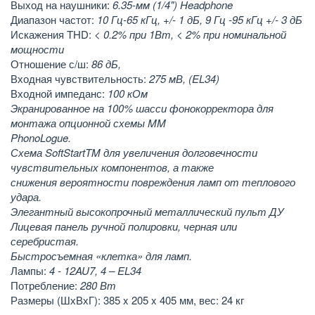
Выход на наушники:
6.35-мм (1/4") Headphone
Диапазон частот:
10 Гц-65 кГц, +/- 1 дБ, 9 Гц -95 кГц +/- 3 дБ
Искажения THD:
< 0.2% при 1Вт, < 2% при номинальной
мощности
Отношение с/ш:
86 дБ,
Входная чувствительность:
275 мВ, (EL34)
Входной импеданс:
100 кОм
Экранированное на 100% шасси фонокорректора для
монтажа опционной схемы MM
PhonoLogue.
Схема SoftStartTM для увеличения долговечности
чувствительных компонентов, а также
снижения вероятности повреждения ламп от теплового
удара.
Элегантный высокопрочный металлический пульт ДУ
Лицевая панель ручной полировки, черная или
серебристая.
Быстросъемная «клетка» для ламп.
Лампы:
4 - 12AU7, 4 – EL34
Потребление:
280 Вт
Размеры (ШхВхГ): 385 x 205 x 405 мм, вес: 24 кг