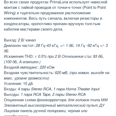
Во всех своих продуктах PrimaLuna использует навесной
монтаж с пайкой проводов от точки-к-точке (Point to Point
Wiring) и тщательно продуманное расположение
компонентов. Весь путь сигнала, включая резисторы и
конденсаторы, кропотливо пропаян вручную толстым
кабелем мастерами своего дела.
Выход:
2 В/ канал
Диапазон частот:
28 Гц-43 кГц, +/- 1 дБ, 14 Гц -92 кГц +/- 3
дБ
Искажения THD:
< 0.5% при 2 В Отношение с/ш: 93 дБ,
(100 дБ, А-взвешен.)
Входной импеданс:
220 кОм
Входная чувствительность:
620 мВ, (при номин. выходе на
макс. уровне громкости)
Усиление: 10 дБ
Входы:
4 пары Stereo RCA, 1 пара Home Theater Input
Выходы:
1 пара RCA Tape, 2 пары Stereo RCA
Опционная схема фонокорректора:
для головок типа ММ
Элегантный высокопрочный металлический пульт ДУ
Лицевая панель ручной полировки, черная или
серебристая.