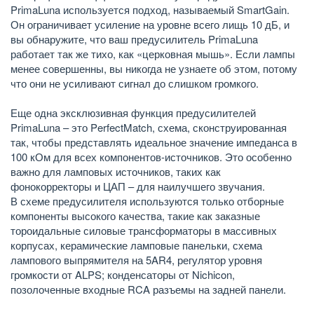
PrimaLuna используется подход, называемый SmartGain.
Он ограничивает усиление на уровне всего лищь 10 дБ, и
вы обнаружите, что ваш предусилитель PrimaLuna
работает так же тихо, как «церковная мышь». Если лампы
менее совершенны, вы никогда не узнаете об этом, потому
что они не усиливают сигнал до слишком громкого.
Еще одна эксклюзивная функция предусилителей
PrimaLuna – это PerfectMatch, схема, сконструированная
так, чтобы представлять идеальное значение импеданса в
100 кОм для всех компонентов-источников. Это особенно
важно для ламповых источников, таких как
фонокорректоры и ЦАП – для наилучшего звучания.
В схеме предусилителя используются только отборные
компоненты высокого качества, такие как заказные
тороидальные силовые трансформаторы в массивных
корпусах, керамические ламповые панельки, схема
лампового выпрямителя на 5AR4, регулятор уровня
громкости от ALPS; конденсаторы от Nichicon,
позолоченные входные RCA разъемы на задней панели.