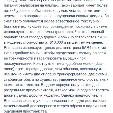
питания реализован на лампах. Такой вариант имеет более
низкий уровень собственных шумов, чем выпрямители
переменного напряжения на полупроводниковых диодах. За
счет этого получается более естественное, текстурно
богатое и волнующее воспроизведение, поскольку в схеме
используются только лампы (pure tube). Чисто ламповый
вариант стоит гораздо дороже и обычно встречается лишь
в моделях стоимостью от $10,000 и выше. Тем не менее,
PrimaLuna использует целых два кенотрона 5AR4 в схеме
типа «двойное моно» - чтобы представить музыку во всей
ее трехмерности и гарантировать мурашки при
прослушивании. Конструкция типа «двойное моно» (dual-
mono) стоит гораздо дороже, чем обычная, поскольку для
нее нужно иметь два силовых трансформатора, две схемы
стабилизатора, и по существу, удвоенное число остальных
схемных элементов. В одном корпусе получается два
раздельных предусилителя, и такое можно редко встретить
даже в самых дорогих моделях. Однако предусилители
PrimaLuna сконструированы именно так – для достижения
максимальной достоверности стерео образа и подлинного
ощущения пространства.