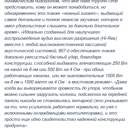
динамическим диапазоном, что мне даже трудно себе
представить, кому он может понадобиться, но
одновременнно это также «нежный гигант», выдающий
самое детальное и полное нюансов звучание, которое я
имел удовольствие слышать за довольно длительное
время».
«Идеально созданный для наилучшего
воспроизведения аудио высокого разрешения (Hi-Res)
вместе с любой высококачественной пассивной
акустической системой, 857-й обеспечивает также
довольно увесистый басовый удар, благодаря
конструкции, способной выдавать впечатляющие 250 Вт
на канал на 8 ом или 500 Вт на 4 Ом - при обоих
работающих каналах, или же ошеломительные 1000 Вт
на 8 ом и 1500 ватт на 4 Ом - в мостовом режиме».
«Даже
когда вы выворачиваете громкость до упора, чтобыкак
можно сильнее загрузить колонки, подсветка на передней
панели никогда не становилась янтарной (это указывает
на то, что
усилитель
работает нормально, но уже с
включенными охлаждающими вентиляторами), и это
просто еще одно свидетельство надежной конструкции
продукта».