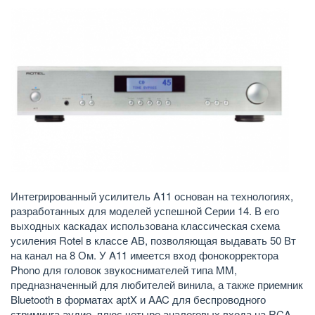
Интегрированный усилитель A11 основан на технологиях,
разработанных для моделей успешной Серии 14. В его
выходных каскадах использована классическая схема
усиления Rotel в классе AB, позволяющая выдавать 50 Вт
на канал на 8 Ом. У A11 имеется вход фонокорректора
Phono для головок звукоснимателей типа MM,
предназначенный для любителей винила, а также приемник
Bluetooth в форматах aptX и AAC для беспроводного
стриминга аудио, плюс четыре аналоговых входа на RCA —