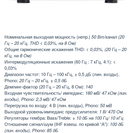
Номинальная выходная мощность (непр.)
50 Вт/канал (20
Гц – 20 кГц, THD < 0,03%, на 8 Ом)
Общие гармонические искажения THD:
< 0,03%, (20 Гц – 20
кГц, на 8 Ом)
Интермодуляционные искажения (60 Гц : 7 кГц, 4:1): <
0,03%
Диапазон частот: 10 Гц – 100 кГц, ± 0,5 дБ (лин. входы),
Phono:
20 Гц – 20 кГц, ± 0,5 дБ
Демпинг-фактор (20 Гц – 20 кГц, 8 Ом):
140
Входная чувствительность/ импеданс:
180 мВ/ 47 кОм (лин.
входы), Phono: 2,3 мВ/ 47 кОм
Перегрузка по входу: 4 В (лин. входы), Phono:
50 мВ
Выходной уровень/импеданс предусилителя:
1 В/ 470 Ом
Регуляторы тембра: Bass/Treble:
± 10 дБ на 100 Гц/ 10 кГц
Отношение сигнал/шум (IHF взвеш. по кривой “А”):
100 дБ
(лин. входы), Phono: 85 дБ