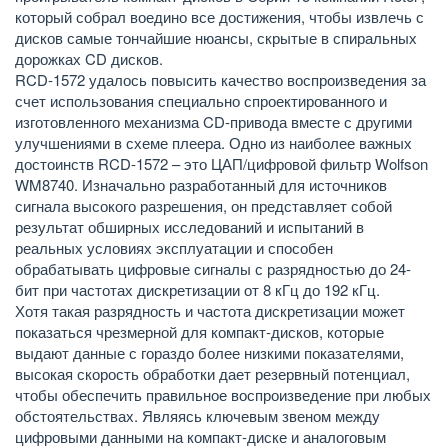
который собрал воедино все достижения, чтобы извлечь с
дисков самые тончайшие нюансы, скрытые в спиральных
дорожках CD дисков.
RCD-1572 удалось повысить качество воспроизведения за
счет использования специально спроектированного и
изготовленного механизма CD-привода вместе с другими
улучшениями в схеме плеера. Одно из наиболее важных
достоинств RCD-1572 – это ЦАП/цифровой фильтр Wolfson
WM8740. Изначально разработанный для источников
сигнала высокого разрешения, он представляет собой
результат обширных исследований и испытаний в
реальных условиях эксплуатации и способен
обрабатывать цифровые сигналы с разрядностью до 24-
бит при частотах дискретизации от 8 кГц до 192 кГц.
Хотя такая разрядность и частота дискретизации может
показаться чрезмерной для компакт-дисков, которые
выдают данные с гораздо более низкими показателями,
высокая скорость обработки дает резервный потенциал,
чтобы обеспечить правильное воспроизведение при любых
обстоятельствах. Являясь ключевым звеном между
цифровыми данными на компакт-диске и аналоговым