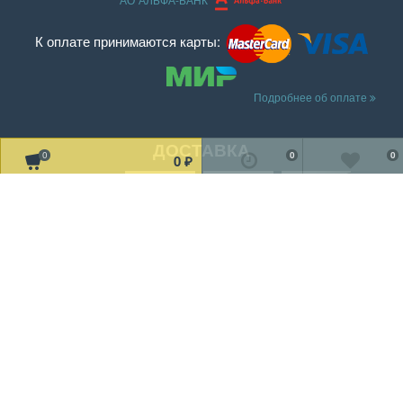
АО"АЛЬФА-БАНК"
К оплате принимаются карты:
Подробнее об оплате
ДОСТАВКА
0
0
0
0
₽
Читать дальше о доставке
МЫ В СОЦ. СЕТЯХ
Рассказать друзьям!