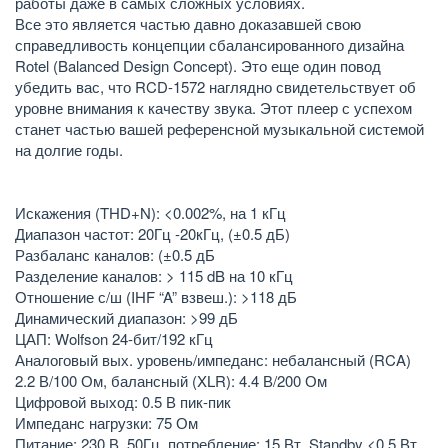
работы даже в самых сложных условиях.
Все это является частью давно доказавшей свою
справедливость концепции сбалансированного дизайна
Rotel (Balanced Design Concept). Это еще один повод
убедить вас, что RCD-1572 наглядно свидетельствует об
уровне внимания к качеству звука. Этот плеер с успехом
станет частью вашей референсной музыкальной системой
на долгие годы.
Искажения (THD+N): <0.002%, на 1 кГц
Диапазон частот: 20Гц -20кГц, (±0.5 дБ)
Разбаланс каналов: (±0.5 дБ
Разделение каналов: > 115 dB на 10 кГц
Отношение с/ш (IHF “A” взвеш.): >118 дБ
Динамический диапазон: >99 дБ
ЦАП: Wolfson 24-бит/192 кГц
Аналоговый вых. уровень/импеданс: небалансный (RCA)
2.2 В/100 Ом, балансный (XLR): 4.4 В/200 Ом
Цифровой выход: 0.5 В пик-пик
Импеданс нагрузки: 75 Ом
Питание: 230 В, 50Гц, потребление: 15 Вт, Standby <0.5 Вт