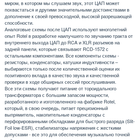
миром, в котором мы слушаем звук, этот ЦАП может
похвастаться и другими значительными достоинствами в
дополнение к своей превосходной, высокой разрешающей
способности.
Аналоговые схемы после ЦАП используют многолетний
опыт Rotel в разработке наилучшего по звучанию тракта от
внутреннего выхода ЦАП до RCA и XLR разъемов на
задней панели, которые связывают RCD-1572 с
остальными компонентами. Все компоненты схемы -
резисторы, конденсаторы, катушки индуктивности –
выбираются только после количественной оценки их
позитивного вклада в качество звука и качественной
проверки в ходе обширных сессий прослушивания.
Все эти схемы получают питание от тороидального
трансформатора с большим запасом мощности,
разработанного и изготовленного на фабрике Rotel,
который, в свою очередь, питает прецизионный
выпрямитель, накопительные конденсаторы с
перфорированными обкладками для быстрого разряда (Slit-
Foil low-ESR), стабилизаторы напряжения с жесткими
допусками - все это для обеспечения музыкально точной