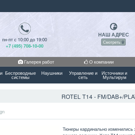
НАШ АДРЕС
пн-пт с 10:00 до 19:00
Смотреть
+7 (495) 708-10-00
Галерея работ
О компании
 и
Беспроводные
Наушники
Управление и
Источники и
системы
сеть
Мультирум
ROTEL T14 - FM/DAB+/PL
gn
Тюнеры кардинально изменились з