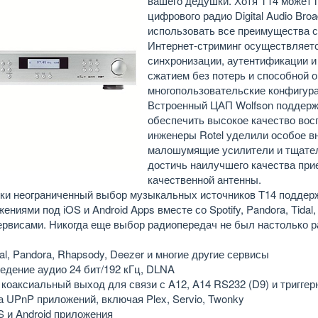
вашего дедушки. Хотя T14 может 
цифрового радио Digital Audio Bro
использовать все преимущества 
Интернет-стриминг осуществляетс
синхронизации, аутентификации и
сжатием без потерь и способной 
многопользовательские конфигур
Встроенный ЦАП Wolfson поддержи
обеспечить высокое качество вос
инженеры Rotel уделили особое 
малошумящие усилители и тщател
достичь наилучшего качества при
качественной антенны.
ки неограниченный выбор музыкальных источников T14 поддерж
жениями под iOS и Android Apps вместе со Spotify, Pandora, Tida
ервисами.
Никогда еще выбор радиопередач не был настолько ра
idal, Pandora, Rhapsody, Deezer и многие другие сервисы
едение аудио 24 бит/192 кГц, DLNA
коаксиальный выход для связи с A12, A14 RS232 (D9) и триггер
 UPnP приложений, включая Plex, Servio, Twonky
OS и Android приложения