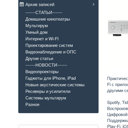
Архив записей
-------СТАТЬИ-------
Домашние кинотеатры
Мультирум
Умный дом
Интернет и Wi-FI
Проектирование систем
Видеонаблюдение и ОПС
Другие статьи
-------НОВОСТИ-------
Видеопроекторы
Гаджеты для iPhone, iPad
Практичес
Fi с прило
Новые акустические системы
другими с
Ресиверы и усилители
Системы мультирум
Spotify, T
Разное
Воспроизв
Цифровой 
Поддержка
Play-Fi, i