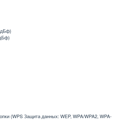
 дБф)
 дБф)
м кнопки (WPS Защита данных: WEP, WPA/WPA2, WPA-