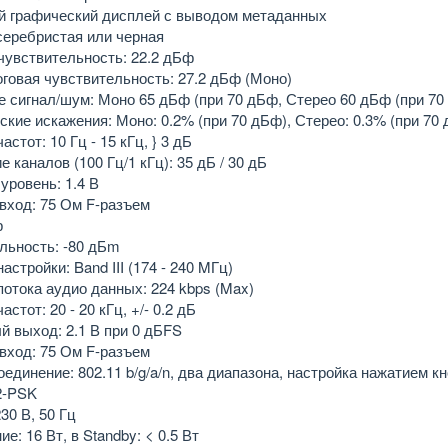
й графический дисплей с выводом метаданных
серебристая или черная
чувствительность: 22.2 дБф
оговая чувствительность: 27.2 дБф (Моно)
 сигнал/шум: Моно 65 дБф (при 70 дБф, Стерео 60 дБф (при 70
ские искажения: Моно: 0.2% (при 70 дБф), Стерео: 0.3% (при 70
астот: 10 Гц - 15 кГц, } 3 дБ
 каналов (100 Гц/1 кГц): 35 дБ / 30 дБ
уровень: 1.4 В
вход: 75 Ом F-разъем
р
льность: -80 дБm
астройки: Band III (174 - 240 MГц)
потока аудио данных: 224 kbps (Max)
астот: 20 - 20 кГц, +/- 0.2 дБ
й выход: 2.1 В при 0 дБFS
вход: 75 Ом F-разъем
оединение: 802.11 b/g/a/n, два диапазона, настройка нажатие
2-PSK
30 В, 50 Гц
е: 16 Вт, в Standby: < 0.5 Вт