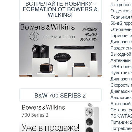
ВСТРЕЧАЙТЕ НОВИНКУ -
4-строчны
FORMATION ОТ BOWERS &
Отделка: 
WILKINS!
Реальная 
50-дБ пор
Отношение
Гармониче
Диапазон ч
Разделение
Выходной 
Антенный 
DAB тюне
Чувствите
Диапазон н
Скорость 
Диапазон ч
B&W 700 SERIES 2
Аналоговы
Антенный 
Сетевое с
PSK/WPA
Питание: 2
Потреблени