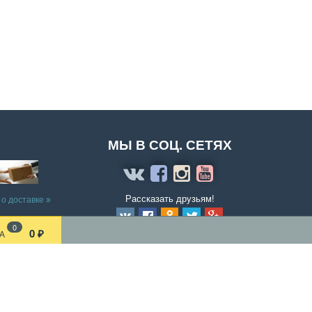
МЫ В СОЦ. СЕТЯХ
Рассказать друзьям!
 о доставке
0
0
А
₽