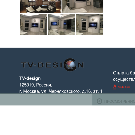
Оплата ба
TV-design
осуществ
125319
,
Россия
,
г. Москва
,
ул. Черняховского, д.16
,
эт. 1,
К оплате 
оф. 1104
ПРОСМОТРЕНН
Телефон:
+7 (495) 708-10-00
(пн-вс с 10:00 до 22:00)
Время работы
Пн-Пт с 10.00 до 19.00