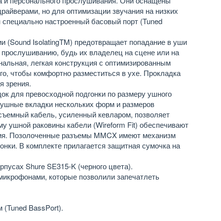
а и персонального прослушивания. Они оснащены
айверами, но для оптимизации звучания на низких
н специально настроенный басовый порт (Tuned
и (Sound IsolatingTM) предотвращает попадание в уши
 прослушиванию, будь их владелец на сцене или на
нальная, легкая конструкция с оптимизированным
ого, чтобы комфортно разместиться в ухе. Прокладка
я зрения.
ок для превосходной подгонки по размеру ушного
е ушные вкладки нескольких форм и размеров
съемный кабель, усиленный кевларом, позволяет
у ушной раковины кабели (Wireform Fit) обеспечивают
ения. Позолоченные разъемы MMCX имеют механизм
онки. В комплекте прилагается защитная сумочка на
пусах Shure SE315-K (черного цвета).
 микрофонами, которые позволили запечатлеть
 (Tuned BassPort).