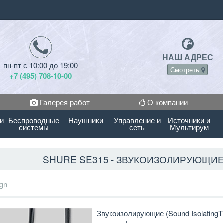
НАШ АДРЕС
пн-пт с 10:00 до 19:00
Смотреть
+7 (495) 708-10-00
Галерея работ
О компании
 и
Беспроводные
Наушники
Управление и
Источники и
системы
сеть
Мультирум
SHURE SE315 - ЗВУКОИЗОЛИРУЮЩИ
gn
Звукоизолирующие (Sound Isolating