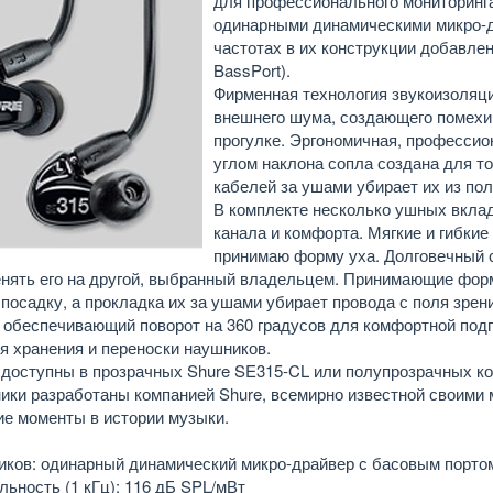
для профессионального мониторинг
одинарными динамическими микро-др
частотах в их конструкции добавле
BassPort).
Фирменная технология звукоизоляци
внешнего шума, создающего помехи
прогулке. Эргономичная, профессио
углом наклона сопла создана для т
кабелей за ушами убирает их из пол
В комплекте несколько ушных вклад
канала и комфорта. Мягкие и гибки
принимаю форму уха. Долговечный 
енять его на другой, выбранный владельцем. Принимающие форм
посадку, а прокладка их за ушами убирает провода с поля зр
 обеспечивающий поворот на 360 градусов для комфортной подг
я хранения и переноски наушников.
доступны в прозрачных Shure SE315-CL или полупрозрачных кор
ики разработаны компанией Shure, всемирно известной своими
е моменты в истории музыки.
иков: одинарный динамический микро-драйвер с басовым портом
льность (1 кГц): 116 дБ SPL/мВт