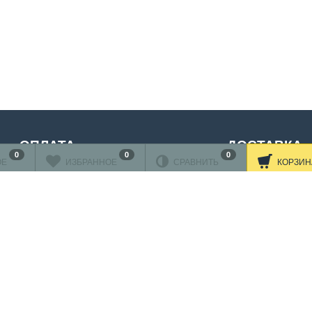
ОПЛАТА
ДОСТАВКА
0
0
0
ОЕ
ИЗБРАННОЕ
СРАВНИТЬ
КОРЗИН
нковскими картами
ляется через
АО"АЛЬФА-БАНК"
Читать дальше
принимаются карты:
Подробнее об оплате