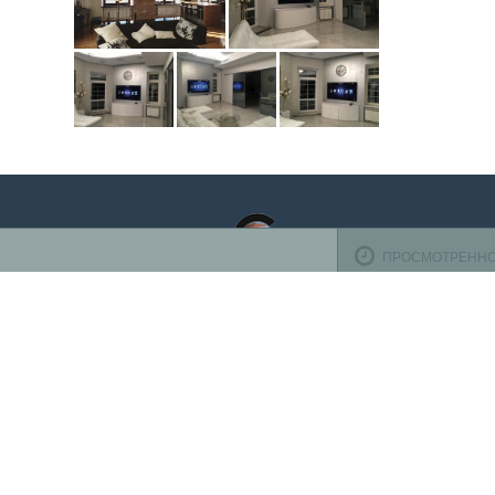
ПРОСМОТРЕНН
Оплата ба
TV-design
осуществ
125319
,
Россия
,
г. Москва
,
ул. Черняховского, д.16
,
эт. 1,
К оплате 
оф. 1104
Телефон:
+7 (495) 708-10-00
(пн-вс с 10:00 до 22:00)
Время работы
Пн-Пт с 10.00 до 19.00