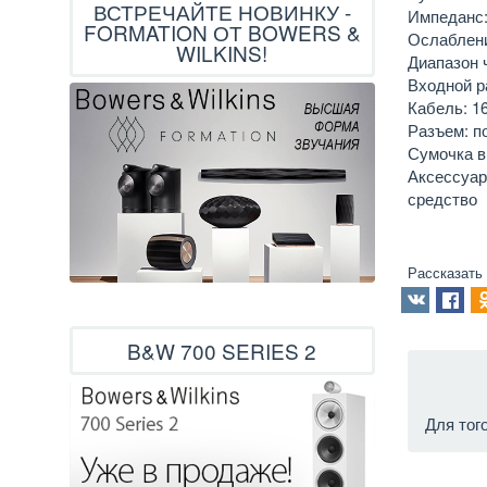
ВСТРЕЧАЙТЕ НОВИНКУ -
Импеданс: 
FORMATION ОТ BOWERS &
Ослаблени
WILKINS!
Диапазон ч
Входной р
Кабель: 1
Разъем: п
Сумочка в
Аксессуары
средство
Рассказать
B&W 700 SERIES 2
Для тог