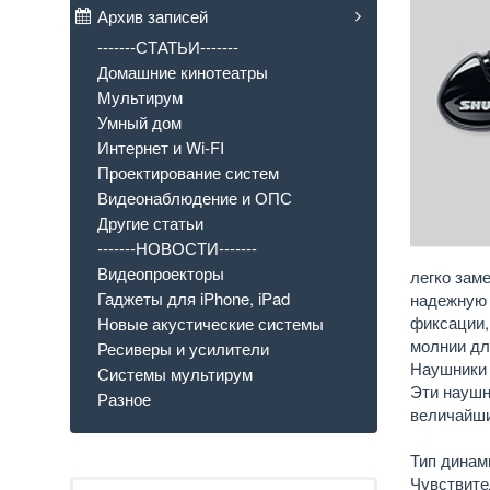
Архив записей
-------СТАТЬИ-------
Домашние кинотеатры
Мультирум
Умный дом
Интернет и Wi-FI
Проектирование систем
Видеонаблюдение и ОПС
Другие статьи
-------НОВОСТИ-------
Видеопроекторы
легко зам
Гаджеты для iPhone, iPad
надежную 
фиксации,
Новые акустические системы
молнии дл
Ресиверы и усилители
Наушники 
Системы мультирум
Эти наушн
Разное
величайши
Тип динам
Чувствите