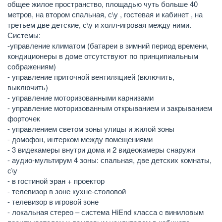
общее жилое пространство, площадью чуть больше 40
метров, на втором спальная, с\у , гостевая и кабинет , на
третьем две детские, с\у и холл-игровая между ними.
Системы:
-управление климатом (батареи в зимний период времени,
кондиционеры в доме отсутствуют по принципиальным
сображениям)
- управление приточной вентиляцией (включить,
выключить)
- управление моторизованными карнизами
- управление моторизованным открыванием и закрыванием
форточек
- управлением светом зоны улицы и жилой зоны
- домофон, интерком между помещениями
- 3 видекамеры внутри дома и 2 видеокамеры снаружи
- аудио-мультирум 4 зоны: спальная, две детских комнаты,
с\у
- в гостиной эран + проектор
- телевизор в зоне кухне-столовой
- телевизор в игровой зоне
- локальная стерео – система HiEnd класса c виниловым