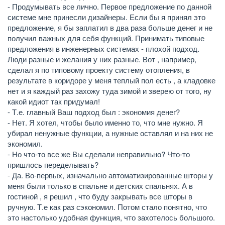
- Продумывать все лично. Первое предложение по данной
системе мне принесли дизайнеры. Если бы я принял это
предложение, я бы заплатил в два раза больше денег и не
получил важных для себя функций. Принимать типовые
предложения в инженерных системах - плохой подход.
Люди разные и желания у них разные. Вот , например,
сделал я по типовому проекту систему отопления, в
результате в коридоре у меня теплый пол есть , а кладовке
нет и я каждый раз захожу туда зимой и зверею от того, ну
какой идиот так придумал!
- Т.е. главный Ваш подход был : экономия денег?
- Нет. Я хотел, чтобы было именно то, что мне нужно. Я
убирал ненужные функции, а нужные оставлял и на них не
экономил.
- Но что-то все же Вы сделали неправильно? Что-то
пришлось переделывать?
- Да. Во-первых, изначально автоматизированные шторы у
меня были только в спальне и детских спальнях. А в
гостиной , я решил , что буду закрывать все шторы в
ручную. Т.е как раз сэкономил. Потом стало понятно, что
это настолько удобная функция, что захотелось большого.