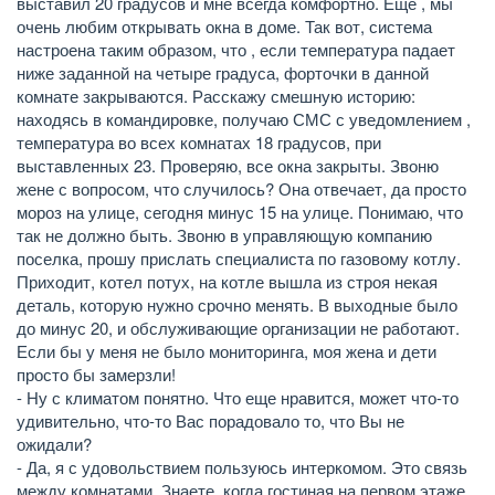
выставил 20 градусов и мне всегда комфортно. Еще , мы
очень любим открывать окна в доме. Так вот, система
настроена таким образом, что , если температура падает
ниже заданной на четыре градуса, форточки в данной
комнате закрываются. Расскажу смешную историю:
находясь в командировке, получаю СМС с уведомлением ,
температура во всех комнатах 18 градусов, при
выставленных 23. Проверяю, все окна закрыты. Звоню
жене с вопросом, что случилось? Она отвечает, да просто
мороз на улице, сегодня минус 15 на улице. Понимаю, что
так не должно быть. Звоню в управляющую компанию
поселка, прошу прислать специалиста по газовому котлу.
Приходит, котел потух, на котле вышла из строя некая
деталь, которую нужно срочно менять. В выходные было
до минус 20, и обслуживающие организации не работают.
Если бы у меня не было мониторинга, моя жена и дети
просто бы замерзли!
- Ну с климатом понятно. Что еще нравится, может что-то
удивительно, что-то Вас порадовало то, что Вы не
ожидали?
- Да, я с удовольствием пользуюсь интеркомом. Это связь
между комнатами. Знаете, когда гостиная на первом этаже,