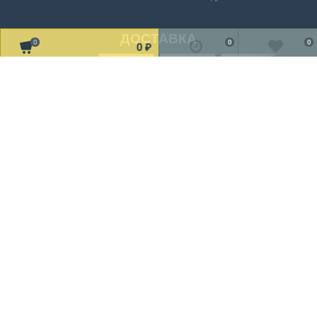
ДОСТАВКА
0
0
0
0
₽
Читать дальше о доставке
МЫ В СОЦ. СЕТЯХ
Рассказать друзьям!
2002-2019 © «TV Design» Все права защищены
Мы получаем и обрабатываем персональные данные посетителей
нашего сайта в соответствии с
официальной политикой
.
Если вы не даете согласия на обработку своих персональных
данных, вам необходимо покинуть наш сайт.