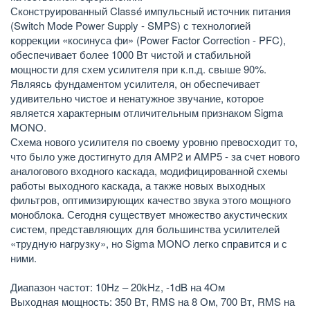
Сконструированный Classé импульсный источник питания
(Switch Mode Power Supply - SMPS) с технологией
коррекции «косинуса фи» (Power Factor Correction - PFC),
обеспечивает более 1000 Вт чистой и стабильной
мощности для схем усилителя при к.п.д. свыше 90%.
Являясь фундаментом усилителя, он обеспечивает
удивительно чистое и ненатужное звучание, которое
является характерным отличительным признаком Sigma
MONO.
Схема нового усилителя по своему уровню превосходит то,
что было уже достигнуто для AMP2 и AMP5 - за счет нового
аналогового входного каскада, модифицированной схемы
работы выходного каскада, а также новых выходных
фильтров, оптимизирующих качество звука этого мощного
моноблока. Сегодня существует множество акустических
систем, представляющих для большинства усилителей
«трудную нагрузку», но Sigma MONO легко справится и с
ними.
Диапазон частот: 10Hz – 20kHz, -1dB на 4Ом
Выходная мощность: 350 Вт, RMS на 8 Ом, 700 Вт, RMS на