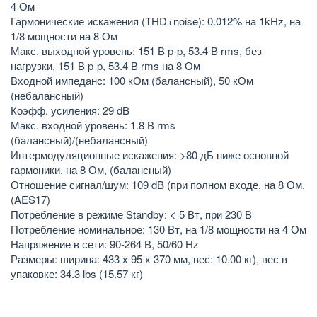
4 Ом
Гармонические искажения (THD+noise): 0.012% на 1kHz, на
1/8 мощности на 8 Ом
Макс. выходной уровень: 151 В p-p, 53.4 В rms, без
нагрузки, 151 В p-p, 53.4 В rms на 8 Ом
Входной импеданс: 100 кОм (балансный), 50 кОм
(небалансный)
Коэфф. усиления: 29 dB
Макс. входной уровень: 1.8 В rms
(балансный)/(небалансный)
Интермодуляционные искажения: >80 дБ ниже основной
гармоники, на 8 Ом, (балансный)
Отношение сигнал/шум: 109 dB (при полном входе, на 8 Ом,
(AES17)
Потребление в режиме Standby: < 5 Вт, при 230 В
Потребление номинальное: 130 Вт, на 1/8 мощности на 4 Ом
Напряжение в сети: 90-264 В, 50/60 Hz
Размеры: ширина: 433 х 95 х 370 мм, вес: 10.00 кг), вес в
упаковке: 34.3 lbs (15.57 кг)