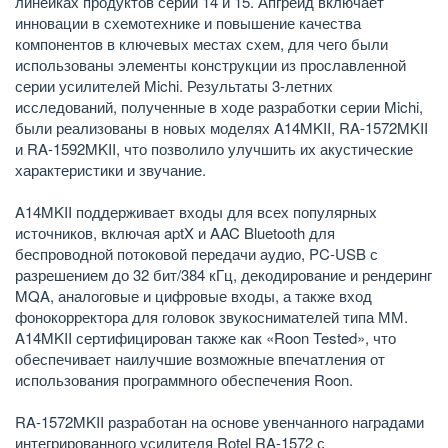
линейках продуктов серий 14 и 15. Апгрейд включает
инновации в схемотехнике и повышение качества
компонентов в ключевых местах схем, для чего были
использованы элементы конструкции из прославленной
серии усилителей Michi. Результаты 3-летних
исследований, полученные в ходе разработки серии Michi,
были реализованы в новых моделях A14MKII, RA-1572MKII
и RA-1592MKII, что позволило улучшить их акустические
характеристики и звучание.
A14MKII поддерживает входы для всех популярных
источников, включая aptX и AAC Bluetooth для
беспроводной потоковой передачи аудио, PC-USB с
разрешением до 32 бит/384 кГц, декодирование и рендеринг
MQA, аналоговые и цифровые входы, а также вход
фонокорректора для головок звукоснимателей типа ММ.
A14MKII сертифицирован также как «Roon Tested», что
обеспечивает наилучшие возможные впечатления от
использования программного обеспечения Roon.
RA-1572MKII разработан на основе увенчанного наградами
интегрированного усилителя Rotel RA-1572 с