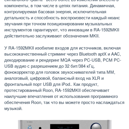
компоненты, в том числе в цепях питания. Динамичная,
контролируемая басовая энергия, исключительная
детальность и способность воспроизвести каждый нюанс
звучания при точном позиционировании музыкальных
инструментов гарантируют, что инновации в RA-1592MKII
действительно заслуживают обозначения MKII.
У RA-1592MKII изобилие входов для источников, включая
высококачественный стриминг через Bluetooth aptX и AAC,
декодирование и рендеринг MQA через PC-USB, PCM PC-
USB аудио с разрешением до 32 бит/384 кГц,
фонокорректор для головок звукоснимателей типа ММ,
аналоговый, цифровой, балансный вход на XLR и
фронтальный порт USB для iPod.. Как продукт,
протестированный Roon, RA-1592MKII обеспечивает
наилучшие впечатления от использования программного
обеспечения Roon, так что вы можете просто наслаждаться
музыкой.