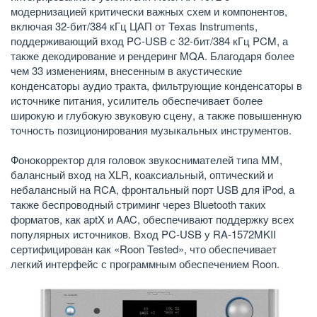
модернизацией критически важных схем и компонентов,
включая 32-бит/384 кГц ЦАП от Texas Instruments,
поддерживающий вход PC-USB с 32-бит/384 кГц PCM, а
также декодирование и рендеринг MQA. Благодаря более
чем 33 изменениям, внесенным в акустические
конденсаторы аудио тракта, фильтрующие конденсаторы в
источнике питания, усилитель обеспечивает более
широкую и глубокую звуковую сцену, а также повышенную
точность позиционирования музыкальных инструментов.
Фонокорректор для головок звукоснимателей типа ММ,
балансный вход на XLR, коаксиальный, оптический и
небалансный на RCA, фронтальный порт USB для iPod, а
также беспроводный стриминг через Bluetooth таких
форматов, как aptX и AAC, обеспечивают поддержку всех
популярных источников. Вход PC-USB у RA-1572MKII
сертифицирован как «Roon Tested», что обеспечивает
легкий интерфейс с программным обеспечением Roon.