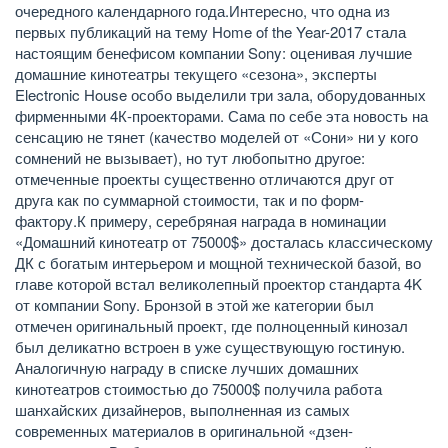
очередного календарного года.Интересно, что одна из
первых публикаций на тему Home of the Year-2017 стала
настоящим бенефисом компании Sony: оценивая лучшие
домашние кинотеатры текущего «сезона», эксперты
Electronic House особо выделили три зала, оборудованных
фирменными 4К-проекторами. Сама по себе эта новость на
сенсацию не тянет (качество моделей от «Сони» ни у кого
сомнений не вызывает), но тут любопытно другое:
отмеченные проекты существенно отличаются друг от
друга как по суммарной стоимости, так и по форм-
фактору.К примеру, серебряная награда в номинации
«Домашний кинотеатр от 75000$» досталась классическому
ДК с богатым интерьером и мощной технической базой, во
главе которой встал великолепный проектор стандарта 4K
от компании Sony. Бронзой в этой же категории был
отмечен оригинальный проект, где полноценный кинозал
был деликатно встроен в уже существующую гостиную.
Аналогичную награду в списке лучших домашних
кинотеатров стоимостью до 75000$ получила работа
шанхайских дизайнеров, выполненная из самых
современных материалов в оригинальной «дзен-