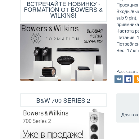
ВСТРЕЧАЙТЕ НОВИНКУ -
Проекционо
FORMATION ОТ BOWERS &
Входы/выхо
WILKINS!
sub 9 pin)
приемник
Частота ра
Питание: 1
Потреблени
Вес: 17 кг 
Рассказать
B&W 700 SERIES 2
Для тог