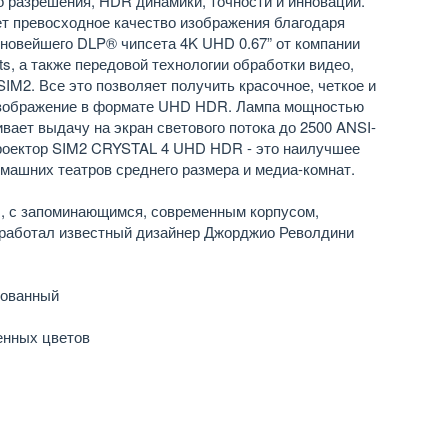
о разрешения, HDR динамики, точности и инноваций.
т превосходное качество изображения благодаря
новейшего DLP® чипсета 4K UHD 0.67” от компании
ts, а также передовой технологии обработки видео,
IM2. Все это позволяет получить красочное, четкое и
изображение в формате UHD HDR. Лампа мощностью
вает выдачу на экран светового потока до 2500 ANSI-
роектор SIM2 CRYSTAL 4 UHD HDR - это наилучшее
машних театров среднего размера и медиа-комнат.
», с запоминающимся, современным корпусом,
поработал известный дизайнер Джорджио Револдини
рованный
енных цветов