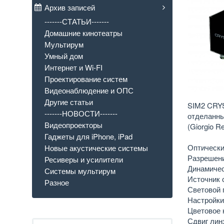
Архив записей
-------СТАТЬИ-------
Домашние кинотеатры
Мультирум
Умный дом
Интернет и Wi-FI
Проектирование систем
Видеонаблюдение и ОПС
Другие статьи
SIM2 CRYS
-------НОВОСТИ-------
отделанны
Видеопроекторы
(Giorgio Re
Гаджеты для iPhone, iPad
Оптически
Новые акустические системы
Разрешени
Ресиверы и усилители
Динамичес
Системы мультирум
Источник 
Разное
Световой 
Настройки
Цветовое 
Сдвиг лин