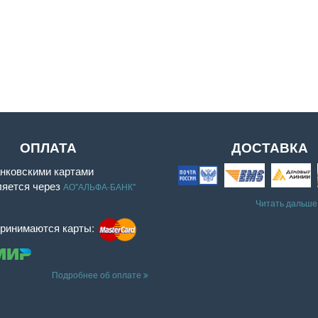
ОПЛАТА
ДОСТАВКА
нковскими картами
ляется через
АО"АЛЬФА-БАНК"
Читать дальше
принимаются карты:
Подробнее об оплате