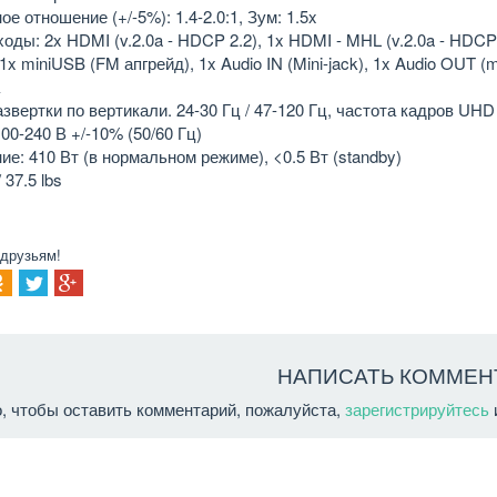
е отношение (+/-5%): 1.4-2.0:1, Зум: 1.5x
ды: 2x HDMI (v.2.0a - HDCP 2.2), 1x HDMI - MHL (v.2.0a - HDCP 2
, 1x miniUSB (FM апгрейд), 1x Audio IN (Mini-jack), 1x Audio OUT (
а
звертки по вертикали. 24-30 Гц / 47-120 Гц, частота кадров UHD 
00-240 В +/-10% (50/60 Гц)
е: 410 Вт (в нормальном режиме), <0.5 Вт (standby)
/ 37.5 lbs
 друзьям!
НАПИСАТЬ КОММЕН
о, чтобы оставить комментарий, пожалуйста,
зарегистрируйтесь