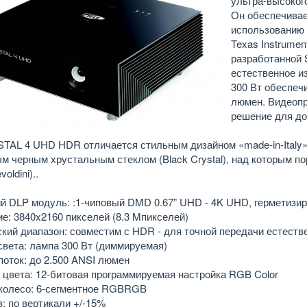
ультра-высоког
Он обеспечивае
использованию 
Texas Instrumen
разработанной S
естественное 
300 Вт обеспечи
люмен. Видеоп
решение для до
TAL 4 UHD HDR отличается стильным дизайном «made-in-Italy
м черным хрустальным стеклом (Black Crystal), над которым 
voldini)..
й DLP модуль: :1-чиповый DMD 0.67” UHD - 4K UHD, герметизи
е: 3840x2160 пикселей (8.3 Mпикселей)
кий диапазон: совместим с HDR - для точной передачи естеств
света: лампа 300 Вт (диммируемая)
поток: до 2.500 ANSI люмен
 цвета: 12-битовая программируемая настройка RGB Color
колесо: 6-сегментное RGBRGB
з: по вертикали +/-15%