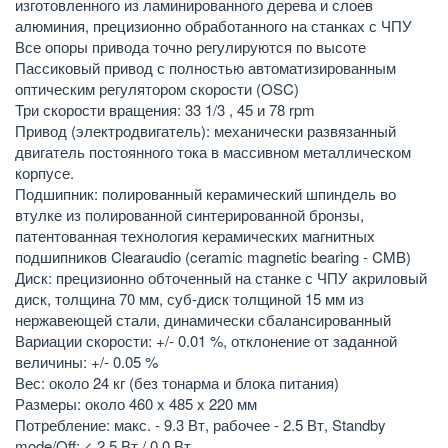
изготовленного из ламинированного дерева и слоев
алюминия, прецизионно обработанного на станках с ЧПУ
Все опоры привода точно регулируются по высоте
Пассиковый привод с полностью автоматизированным
оптическим регулятором скорости (OSC)
Три скорости вращения: 33 1/3 , 45 и 78 rpm
Привод (электродвигатель): механически развязанный
двигатель постоянного тока в массивном металлическом
корпусе.
Подшипник: полированный керамический шпиндель во
втулке из полированной синтерированной бронзы,
патентованная технология керамических магнитных
подшипников Clearaudio (ceramic magnetic bearing - CMB)
Диск: прецизионно обточенный на станке с ЧПУ акриловый
диск, толщина 70 мм, суб-диск толщиной 15 мм из
нержавеющей стали, динамически сбалансированный
Вариации скорости: +/- 0.01 %, отклонение от заданной
величины: +/- 0.05 %
Вес: около 24 кг (без тонарма и блока питания)
Размеры: около 460 x 485 x 220 мм
Потребление: макс. - 9.3 Вт, рабочее - 2.5 Вт, Standby
mode/Off: < 2.5 Вт / 0.0 Вт