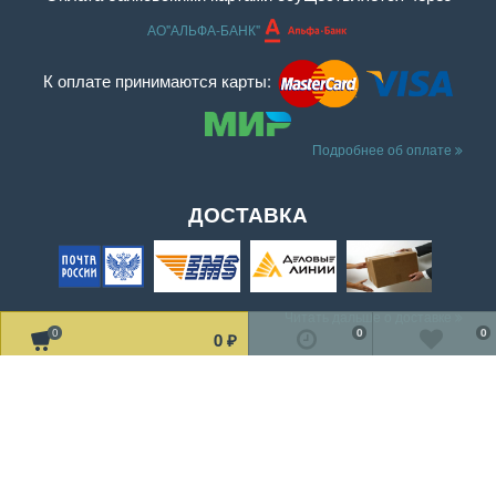
АО"АЛЬФА-БАНК"
К оплате принимаются карты:
Подробнее об оплате
ДОСТАВКА
Читать дальше о доставке
0
0
0
0
₽
МЫ В СОЦ. СЕТЯХ
Рассказать друзьям!