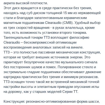
акрила высокой плотности.
Этот диск вращается в среде практически без трения,
находясь над суб-диском толщиной 15 мм из нержавеющей
стали и благодаря запатентованным керамическим
магнитным подшипникам Clearaudio (CMB). Удобный выбор
из трех скоростей вращения - в руках влалельца, кроме
того, есть возможность установки второго тонарма.
Тангенциальный тонарм TT3 воплощает философию
Clearaudio – бескомпромиссной оптимизации
воспроизведения аналоговых записей на виниле.
TT3 – это полностью пассивная механическая конструкция,
которая не требует внешних источников энергии. Это
гарантирует безупречное качество музыкального сигнала
без посторонних шумов и помех. Полированное стекло и
экстремально гладкие подшипники обеспечивают движение
картриджа практически без трения и минимум резонансов.
TT3 оснащен точно такой же встроенной механикой точной
настройки высоты и элегантным приводом опускания иглы
на дорожку, как у старших моделей Серии TT.
Конструкция: резонансно-оптимизированная форма шасси,