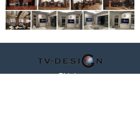
TV-design
125319
,
Россия
,
г. Москва
,
ул. Черняховского, д.16
,
эт. 1, оф. 1104
Телефон:
+7 (495) 708-10-00
(пн-вс с 10:00 до 22:00)
Время работы
Пн-Пт с 10.00 до 19.00
МЫ В СОЦ. СЕТЯХ