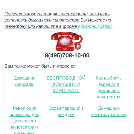
Получить консультацию специалиста, заказать
установку домашнего кинотеатра Вы можете по
телефону или напишите в форме
обратной связи.
8(495)708-10-00
Вам также может быть интересно:
Домашние
БЕСПРОВОДНОЙ
Как выбрать
кинозалы
ДОМАШНИЙ
экран для
КИНОТЕАТР
домашнего
кинотеатра
Революция
Экран парящий в
Домашний
проектора для
воздухе
кинотеатр в бане
домашнего
кинотеатра и
домашних