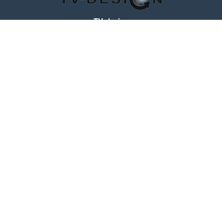
TV-design
125319
,
Россия
,
г. Москва
,
ул. Черняховского, д.16
,
эт. 1, оф. 1104
Телефон:
+7 (495) 708-10-00
(пн-вс с 10:00 до 22:00)
Время работы
Пн-Пт с 10.00 до 19.00
МЫ В СОЦ. СЕТЯХ
Рассказать друзьям!
2002-2021 © «TV Design» Все права защищены
Мы получаем и обрабатываем персональные данные посетителей
нашего сайта в соответствии с
официальной политикой
.